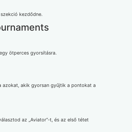
b szekció kezdődne.
Tournaments
egy ötperces gyorsításra.
 azokat, akik gyorsan gyűjtik a pontokat a
lasztod az „Aviator”-t, és az első tétet