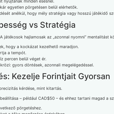
et nyújtanak minden esésnél.
kár egyetlen pörgetésen belül elérhetők.
dését anélkül, hogy mély stratégia vagy hosszú játékidő s
besség vs Stratégia
A játékosok hajlamosak az „azonnal nyomni” mentalitást kö
ek, hogy a kockázat kezelhető maradjon.
rtja a tempót.
íz percen belül véget ér.
tükrözi: gyors döntések, azonnali megelégedéssel.
: Kezelje Forintjait Gyorsan
recizitás kérdése, mint kitartás.
t beállítása – például CAD$50 – és ehhez tartani magad a s
övetkező pörgetéshez.