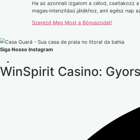
Ha az azonnali izgalom a célod, csatlakozz 
magas‑intenzitású játékhoz, ami egész nap az
Szerezd Meg Most a Bónuszodat!
Siga Nosso Instagram
WinSpirit Casino: Gyor