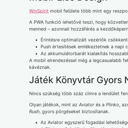
WinSpirit
mobil felülete több mint egy reszponz
A PWA funkció lehetővé teszi, hogy közvetlenü
menned – azonnali hozzáférés a kezdőképern
Érintésre optimalizált vezérlők csökkenti
Push értesítések emlékeztetnek a napi c
Az akkumulátorbarát kialakítás hosszabb
A mobil elrendezéssel még a legcasualabb fe
kávéznak.
Játék Könyvtár Gyors
Nincs szükség több száz címre a lendület fe
Olyan játékok, mint az
Aviator
és a
Plinko
, az
Rush
, gyors pörgéseket biztosítanak.
Az Aviator egyszerű fogadási lehetősége