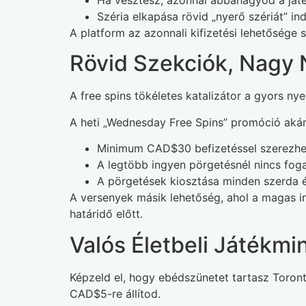
Ha vesztesz, azonnal abbahagyod a ját
Széria elkapása rövid „nyerő szériát” indí
A platform az azonnali kifizetési lehetősége 
Rövid Szekciók, Nagy
A free spins tökéletes katalizátor a gyors n
A heti „Wednesday Free Spins” promóció akár 
Minimum CAD$30 befizetéssel szerezhe
A legtöbb ingyen pörgetésnél nincs fog
A pörgetések kiosztása minden szerda éj
A versenyek másik lehetőség, ahol a magas in
határidő előtt.
Valós Életbeli Játékmi
Képzeld el, hogy ebédszünetet tartasz Toronto
CAD$5-re állítod.