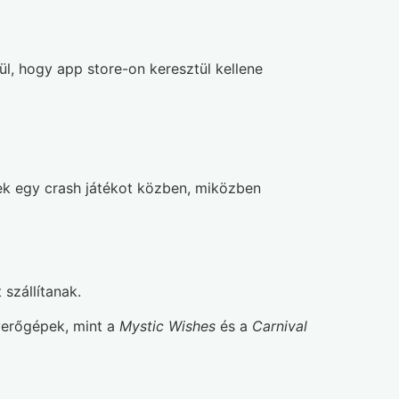
ül, hogy app store-on keresztül kellene
ek egy crash játékot közben, miközben
szállítanak.
nyerőgépek, mint a
Mystic Wishes
és a
Carnival