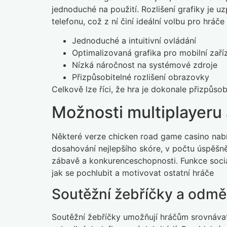
jednoduché na použití. Rozlišení grafiky je 
telefonu, což z ní činí ideální volbu pro hr
Jednoduché a intuitivní ovládání
Optimalizovaná grafika pro mobilní zaří
Nízká náročnost na systémové zdroje
Přizpůsobitelné rozlišení obrazovky
Celkově lze říci, že hra je dokonale přizpůso
Možnosti multiplayeru 
Některé verze chicken road game casino nabíze
dosahování nejlepšího skóre, v počtu úspěšně
zábavě a konkurenceschopnosti. Funkce sociál
jak se pochlubit a motivovat ostatní hráče
Soutěžní žebříčky a odm
Soutěžní žebříčky umožňují hráčům srovnávat