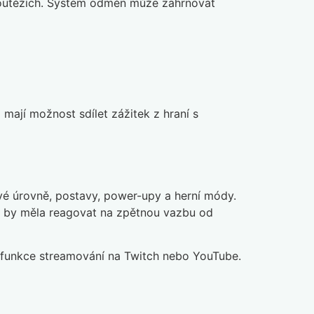
v soutěžích. Systém odměn může zahrnovat
 mají možnost sdílet zážitek z hraní s
ové úrovně, postavy, power-upy a herní módy.
erá by měla reagovat na zpětnou vazbu od
é funkce streamování na Twitch nebo YouTube.