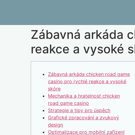
Zábavná arkáda c
reakce a vysoké s
Zábavná arkáda chicken road game
casino pro rychlé reakce a vysoké
skóre
Mechanika a hratelnost chicken
road game casino
Strategie a tipy pro úspěch
Grafické zpracování a zvukový
design
Optimalizace pro mobilní zařízení