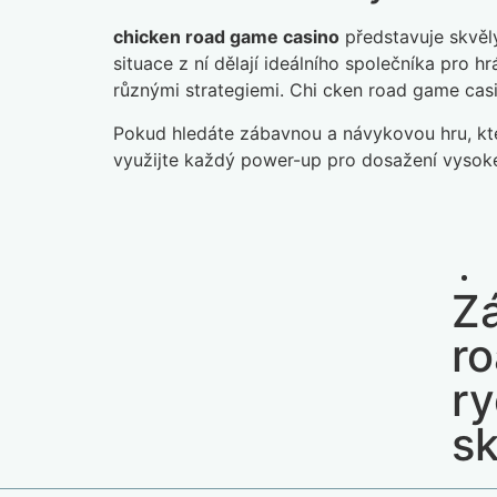
chicken road game casino
představuje skvělý
situace z ní dělají ideálního společníka pro 
různými strategiemi. Chi cken road game casi
Pokud hledáte zábavnou a návykovou hru, kt
využijte každý power-up pro dosažení vysok
Z
r
ry
s