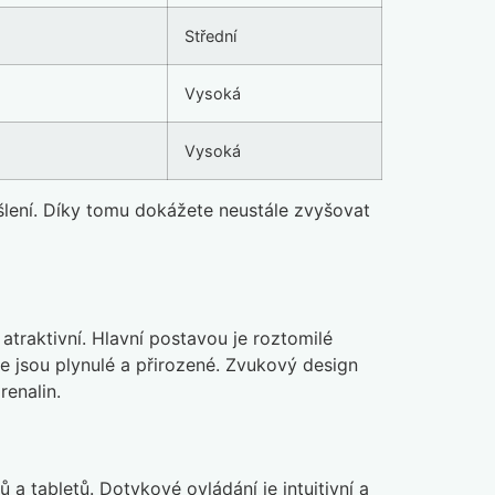
Střední
Vysoká
Vysoká
yšlení. Díky tomu dokážete neustále zvyšovat
atraktivní. Hlavní postavou je roztomilé
e jsou plynulé a přirozené. Zvukový design
renalin.
a tabletů. Dotykové ovládání je intuitivní a