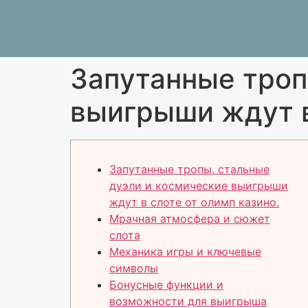
Запутанные троп
выигрыши ждут в
Запутанные тропы, стальные
дуэли и космические выигрыши
ждут в слоте от олимп казино.
Мрачная атмосфера и сюжет
слота
Механика игры и ключевые
символы
Бонусные функции и
возможности для выигрыша