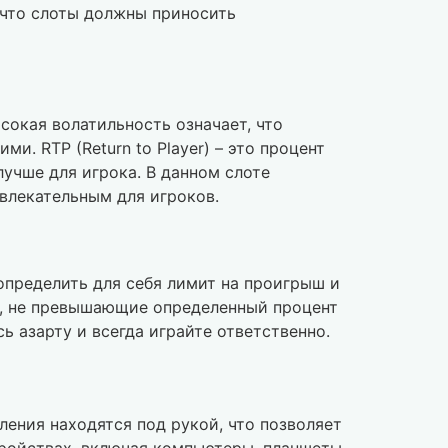
 что слоты должны приносить
ысокая волатильность означает, что
и. RTP (Return to Player) – это процент
учше для игрока. В данном слоте
ивлекательным для игроков.
определить для себя лимит на проигрыш и
ки, не превышающие определенный процент
 азарту и всегда играйте ответственно.
ления находятся под рукой, что позволяет
тройствах, включая компьютеры, планшеты