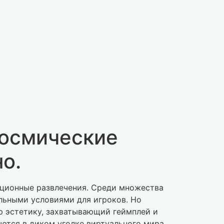
космические
о.
ационные развлечения. Среди множества
льными условиями для игроков. Но
ю эстетику, захватывающий геймплей и
аются в диком уголке виртуального мира.