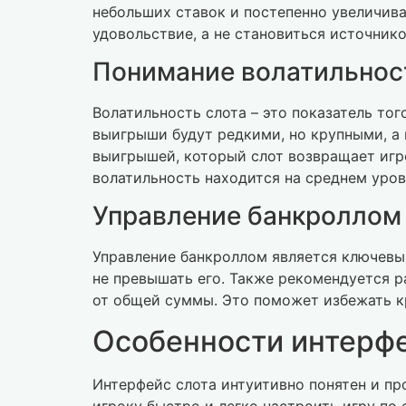
небольших ставок и постепенно увеличива
удовольствие, а не становиться источник
Понимание волатильнос
Волатильность слота – это показатель тог
выигрыши будут редкими, но крупными, а н
выигрышей, который слот возвращает игро
волатильность находится на среднем уров
Управление банкроллом
Управление банкроллом является ключевы
не превышать его. Также рекомендуется р
от общей суммы. Это поможет избежать кр
Особенности интерфе
Интерфейс слота интуитивно понятен и пр
игроку быстро и легко настроить игру по