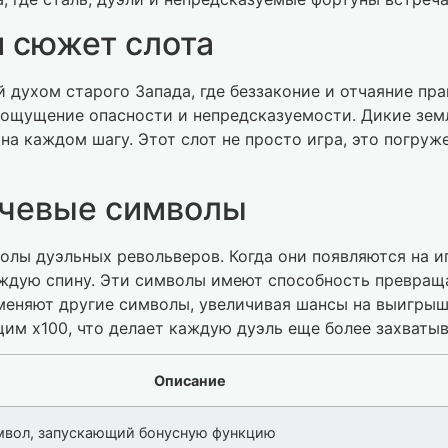
 сюжет слота
й духом старого Запада, где беззаконие и отчаяние пр
 ощущение опасности и непредсказуемости. Дикие земл
на каждом шагу. Этот слот не просто игра, это погруж
ючевые символы
лы дуэльных револьверов. Когда они появляются на иг
аждую спину. Эти символы имеют способность превра
аменяют другие символы, увеличивая шансы на выигрыш
им x100, что делает каждую дуэль еще более захваты
Описание
мвол, запускающий бонусную функцию