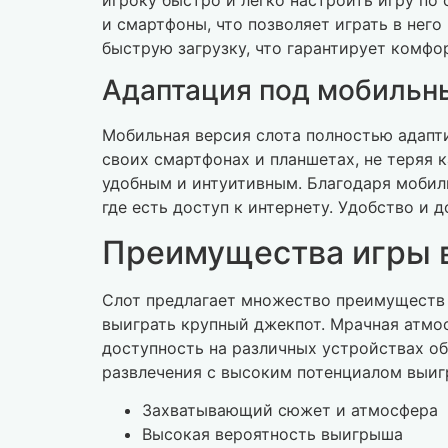
и смартфоны, что позволяет играть в него
быструю загрузку, что гарантирует комфо
Адаптация под мобильн
Мобильная версия слота полностью адапт
своих смартфонах и планшетах, не теряя 
удобным и интуитивным. Благодаря мобильн
где есть доступ к интернету. Удобство и
Преимущества игры в
Слот предлагает множество преимуществ 
выиграть крупный джекпот. Мрачная атмо
доступность на различных устройствах об
развлечения с высоким потенциалом выи
Захватывающий сюжет и атмосфера
Высокая вероятность выигрыша