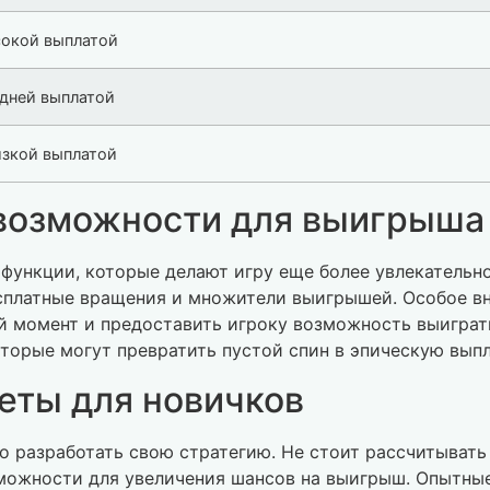
сокой выплатой
дней выплатой
изкой выплатой
 возможности для выигрыша
 функции, которые делают игру еще более увлекател
сплатные вращения и множители выигрышей. Особое вн
й момент и предоставить игроку возможность выиграть
орые могут превратить пустой спин в эпическую выпла
веты для новичков
о разработать свою стратегию. Не стоит рассчитывать 
зможности для увеличения шансов на выигрыш. Опытны