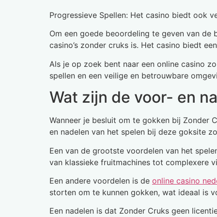
Progressieve Spellen: Het casino biedt ook v
Om een goede beoordeling te geven van de be
casino’s zonder cruks is. Het casino biedt e
Als je op zoek bent naar een online casino z
spellen en een veilige en betrouwbare omgev
Wat zijn de voor- en n
Wanneer je besluit om te gokken bij Zonder C
en nadelen van het spelen bij deze goksite z
Een van de grootste voordelen van het spelen
van klassieke fruitmachines tot complexere vid
Een andere voordelen is de
online casino ned
storten om te kunnen gokken, wat ideaal is 
Een nadelen is dat Zonder Cruks geen licentie