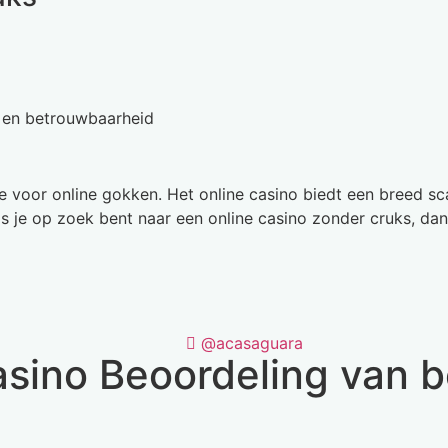
d en betrouwbaarheid
 voor online gokken. Het online casino biedt een breed scal
s je op zoek bent naar een online casino zonder cruks, da
@acasaguara
asino Beoordeling van 