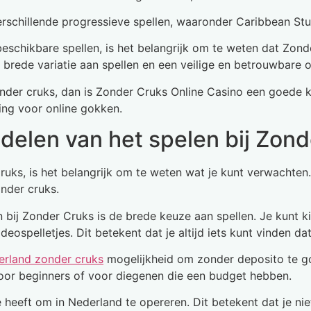
erschillende progressieve spellen, waaronder Caribbean Stud
schikbare spellen, is het belangrijk om te weten dat Zond
en brede variatie aan spellen en een veilige en betrouwbare
onder cruks, dan is Zonder Cruks Online Casino een goede k
ing voor online gokken.
adelen van het spelen bij Zon
ruks, is het belangrijk om te weten wat je kunt verwachten.
onder cruks.
 bij Zonder Cruks is de brede keuze aan spellen. Je kunt k
eospelletjes. Dit betekent dat je altijd iets kunt vinden dat
erland zonder cruks
mogelijkheid om zonder deposito te gok
voor beginners of voor diegenen die een budget hebben.
 heeft om in Nederland te opereren. Dit betekent dat je ni