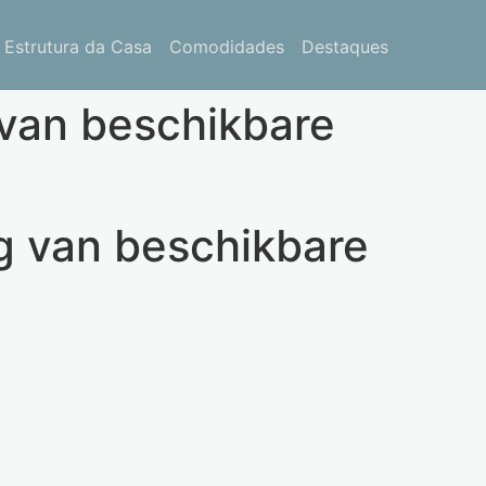
Estrutura da Casa
Comodidades
Destaques
 van beschikbare
g van beschikbare