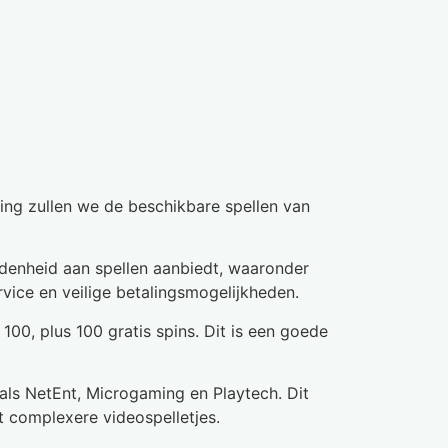
ling zullen we de beschikbare spellen van
denheid aan spellen aanbiedt, waaronder
vice en veilige betalingsmogelijkheden.
0, plus 100 gratis spins. Dit is een goede
als NetEnt, Microgaming en Playtech. Dit
t complexere videospelletjes.