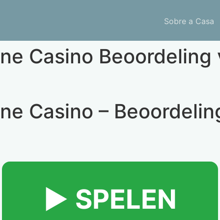
Sobre a Casa
ine Casino Beoordeling
ne Casino – Beoordelin
▶️ SPELEN