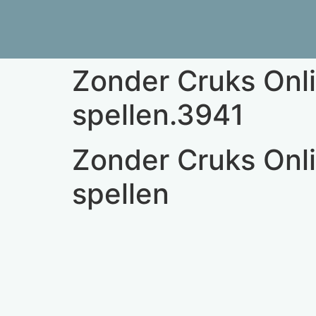
Zonder Cruks Onl
spellen.3941
Zonder Cruks Onli
spellen