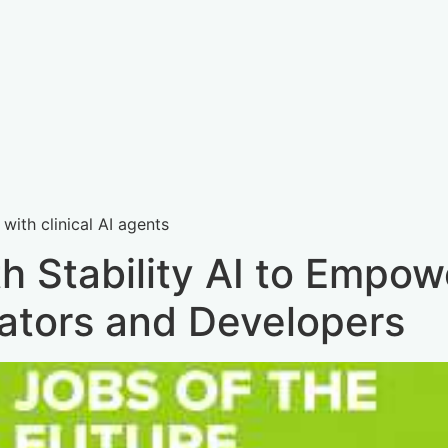
i
with clinical AI agents
th Stability AI to Emp
eators and Developers