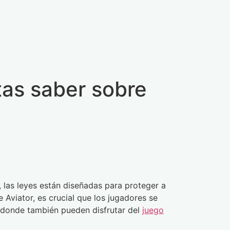
tas saber sobre
, las leyes están diseñadas para proteger a
 Aviator, es crucial que los jugadores se
e, donde también pueden disfrutar del
juego