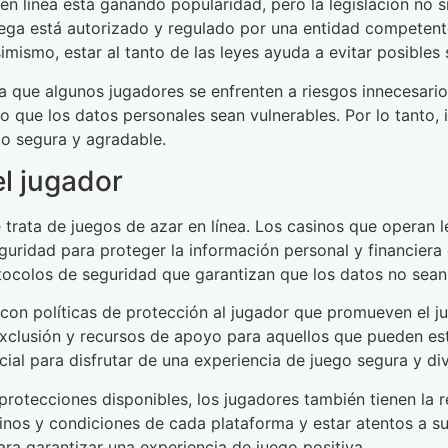
n línea está ganando popularidad, pero la legislación no si
juega está autorizado y regulado por una entidad competent
mismo, estar al tanto de las leyes ayuda a evitar posibles
 a que algunos jugadores se enfrenten a riesgos innecesario
 que los datos personales sean vulnerables. Por lo tanto, 
go segura y agradable.
l jugador
 trata de juegos de azar en línea. Los casinos que operan 
uridad para proteger la información personal y financiera 
ocolos de seguridad que garantizan que los datos no sean 
con políticas de protección al jugador que promueven el j
oexclusión y recursos de apoyo para aquellos que pueden e
cial para disfrutar de una experiencia de juego segura y div
protecciones disponibles, los jugadores también tienen la 
minos y condiciones de cada plataforma y estar atentos a s
ra garantizar una experiencia de juego positiva.