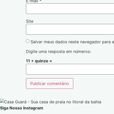
E-mail
*
Site
Salvar meus dados neste navegador para a
Digite uma resposta em números:
11 + quinze =
Siga Nosso Instagram