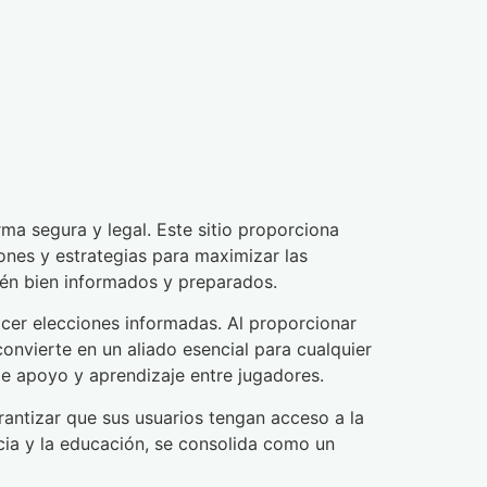
rma segura y legal. Este sitio proporciona
ones y estrategias para maximizar las
tén bien informados y preparados.
acer elecciones informadas. Al proporcionar
 convierte en un aliado esencial para cualquier
de apoyo y aprendizaje entre jugadores.
rantizar que sus usuarios tengan acceso a la
cia y la educación, se consolida como un