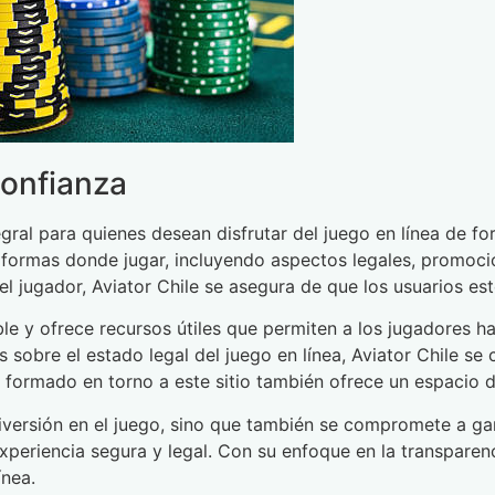
confianza
gral para quienes desean disfrutar del juego en línea de fo
aformas donde jugar, incluyendo aspectos legales, promoci
l jugador, Aviator Chile se asegura de que los usuarios es
le y ofrece recursos útiles que permiten a los jugadores h
s sobre el estado legal del juego en línea, Aviator Chile se
 formado en torno a este sitio también ofrece un espacio 
 diversión en el juego, sino que también se compromete a ga
experiencia segura y legal. Con su enfoque en la transparen
ínea.