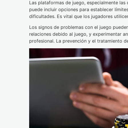
Las plataformas de juego, especialmente las 
puede incluir opciones para establecer lími
dificultades. Es vital que los jugadores utilic
Los signos de problemas con el juego pueden 
relaciones debido al juego, y experimentar a
profesional. La prevención y el tratamiento de