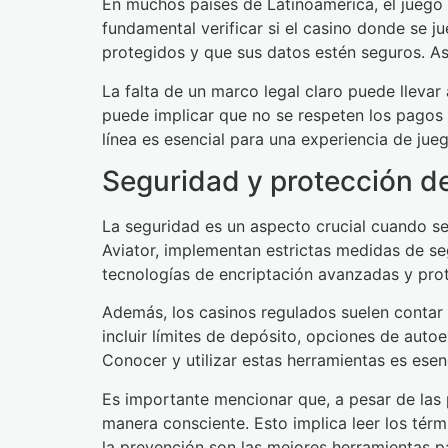
En muchos países de Latinoamérica, el juego e
fundamental verificar si el casino donde se 
protegidos y que sus datos estén seguros. Asi
La falta de un marco legal claro puede llevar
puede implicar que no se respeten los pagos o
línea es esencial para una experiencia de jue
Seguridad y protección de
La seguridad es un aspecto crucial cuando se
Aviator, implementan estrictas medidas de seg
tecnologías de encriptación avanzadas y prot
Además, los casinos regulados suelen contar 
incluir límites de depósito, opciones de aut
Conocer y utilizar estas herramientas es esen
Es importante mencionar que, a pesar de las 
manera consciente. Esto implica leer los tér
la prevención son las mejores herramientas pa