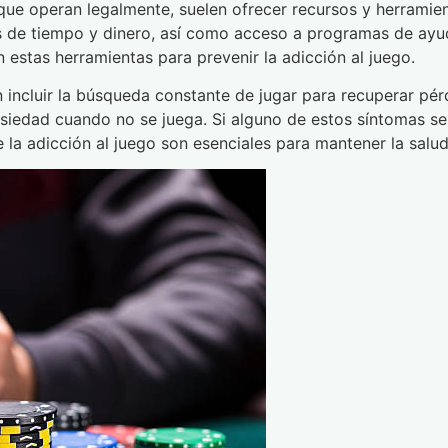
que operan legalmente, suelen ofrecer recursos y herramie
tes de tiempo y dinero, así como acceso a programas de ay
en estas herramientas para prevenir la adicción al juego.
incluir la búsqueda constante de jugar para recuperar pér
nsiedad cuando no se juega. Si alguno de estos síntomas se
 la adicción al juego son esenciales para mantener la salud