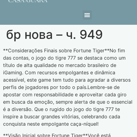
Estrutura da Casa
бр нова – ч. 949
**Considerações Finais sobre Fortune Tiger**No fim
das contas, o jogo do tigre 777 se destaca como um
título de alta qualidade no mercado brasileiro de
iGaming. Com recursos empolgantes e dinâmica
acessível, este game tem tudo para agradar a diversos
perfis de jogadores por todo o país.Lembre-se de
apostar com responsabilidade e aproveitar cada giro
em busca da emoção, sempre alerta de que o essencial
é a diversão. Que o rugido do jogo do tigre 777 te
inspire a buscar grandes vitórias, celebrando cada
conquista neste empolgante caça-níquel!
**Visão Inicial sobre Fortune Tiger**Você está