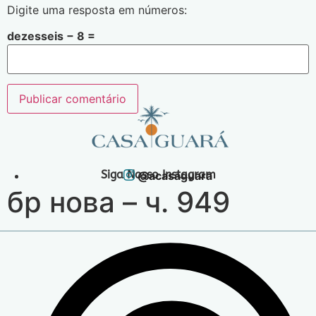
Digite uma resposta em números:
dezesseis − 8 =
Siga Nosso Instagram
@acasaguara
бр нова – ч. 949