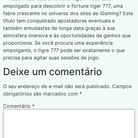
empolgado para descobrir o fortune tiger 777, uma
febre crescente no universo dos sites de iGaming? Este
título tem conquistado apostadores eventuais e
também entusiastas de longa data graças à sua
atmosfera imersiva e às oportunidades de ganhos que
proporciona. Se você procura uma experiência
empolgante, o tigre 777 pode ser exatamente o que
precisa para agitar suas sessões de jogo.
Deixe um comentário
O seu endereço de e-mail não será publicado.
Campos
obrigatórios são marcados com
*
Comentário
*