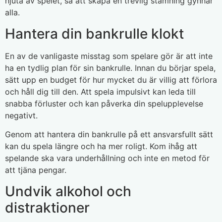
njuta av spelet, så att skapa en trevlig stämning gynnar
alla.
Hantera din bankrulle klokt
En av de vanligaste misstag som spelare gör är att inte
ha en tydlig plan för sin bankrulle. Innan du börjar spela,
sätt upp en budget för hur mycket du är villig att förlora
och håll dig till den. Att spela impulsivt kan leda till
snabba förluster och kan påverka din spelupplevelse
negativt.
Genom att hantera din bankrulle på ett ansvarsfullt sätt
kan du spela längre och ha mer roligt. Kom ihåg att
spelande ska vara underhållning och inte en metod för
att tjäna pengar.
Undvik alkohol och
distraktioner