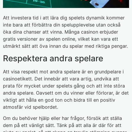
Att investera tid i att lära dig spelets dynamik kommer
inte bara att förbättra din spelupplevelse utan också
öka dina chanser att vinna. Många casinon erbjuder
gratis versioner av spelen online, vilket kan vara ett
utmärkt sätt att öva innan du spelar med riktiga pengar.
Respektera andra spelare
Att visa respekt mot andra spelare är en grundpelare i
casinoetikett. Det innebär att vara artig, undvika att
prata för mycket under spelets gång och att inte störa
andra spelare. Oavsett om du vinner eller förlorar, är det
viktigt att hålla en god ton och bidra till en positiv
atmosfär vid spelbordet.
Om du behöver hjälp eller har frågor, försök att ställa
dem på ett vänligt sätt. Tänk på att alla är där för att