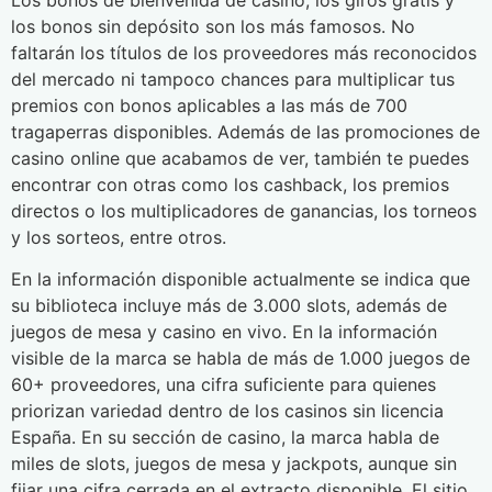
los bonos sin depósito son los más famosos. No
faltarán los títulos de los proveedores más reconocidos
del mercado ni tampoco chances para multiplicar tus
premios con bonos aplicables a las más de 700
tragaperras disponibles. Además de las promociones de
casino online que acabamos de ver, también te puedes
encontrar con otras como los cashback, los premios
directos o los multiplicadores de ganancias, los torneos
y los sorteos, entre otros.
En la información disponible actualmente se indica que
su biblioteca incluye más de 3.000 slots, además de
juegos de mesa y casino en vivo. En la información
visible de la marca se habla de más de 1.000 juegos de
60+ proveedores, una cifra suficiente para quienes
priorizan variedad dentro de los casinos sin licencia
España. En su sección de casino, la marca habla de
miles de slots, juegos de mesa y jackpots, aunque sin
fijar una cifra cerrada en el extracto disponible. El sitio