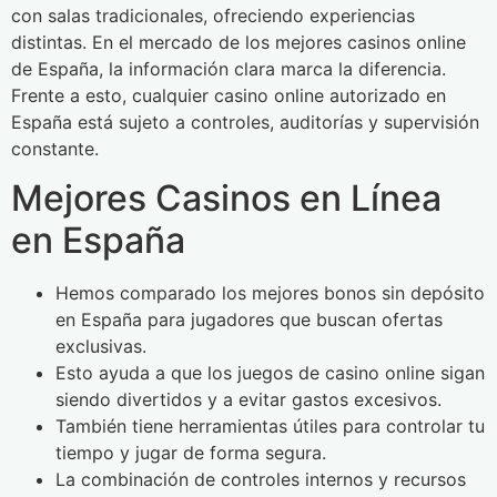
con salas tradicionales, ofreciendo experiencias
distintas. En el mercado de los mejores casinos online
de España, la información clara marca la diferencia.
Frente a esto, cualquier casino online autorizado en
España está sujeto a controles, auditorías y supervisión
constante.
Mejores Casinos en Línea
en España
Hemos comparado los mejores bonos sin depósito
en España para jugadores que buscan ofertas
exclusivas.
Esto ayuda a que los juegos de casino online sigan
siendo divertidos y a evitar gastos excesivos.
También tiene herramientas útiles para controlar tu
tiempo y jugar de forma segura.
La combinación de controles internos y recursos