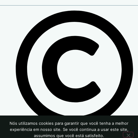
Nós utilizamos cookies para garantir que você tenha a melhor
experiência em nosso site. Se você continua a usar este site,
2024 | Todos os Direitos Reservados
assumimos que você está satisfeito.