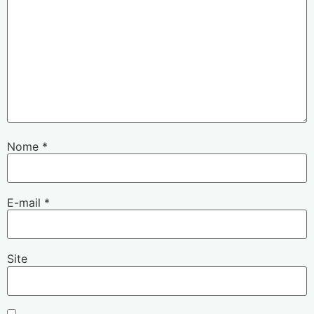
Nome
*
E-mail
*
Site