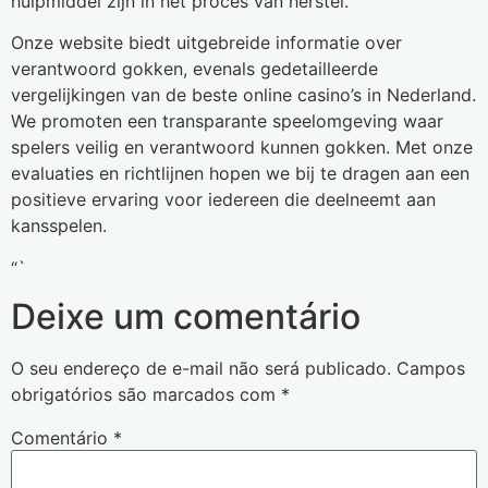
hulpmiddel zijn in het proces van herstel.
Onze website biedt uitgebreide informatie over
verantwoord gokken, evenals gedetailleerde
vergelijkingen van de beste online casino’s in Nederland.
We promoten een transparante speelomgeving waar
spelers veilig en verantwoord kunnen gokken. Met onze
evaluaties en richtlijnen hopen we bij te dragen aan een
positieve ervaring voor iedereen die deelneemt aan
kansspelen.
“`
Deixe um comentário
O seu endereço de e-mail não será publicado.
Campos
obrigatórios são marcados com
*
Comentário
*