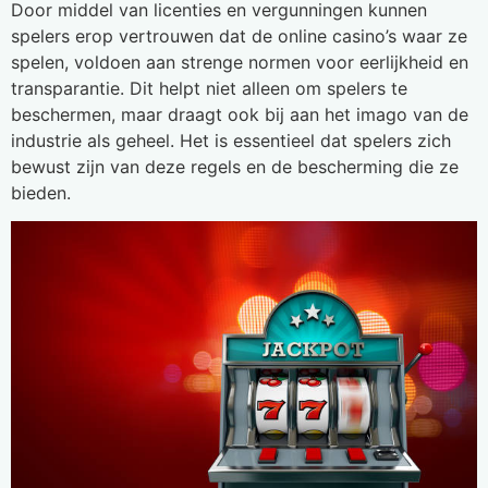
Door middel van licenties en vergunningen kunnen
spelers erop vertrouwen dat de online casino’s waar ze
spelen, voldoen aan strenge normen voor eerlijkheid en
transparantie. Dit helpt niet alleen om spelers te
beschermen, maar draagt ook bij aan het imago van de
industrie als geheel. Het is essentieel dat spelers zich
bewust zijn van deze regels en de bescherming die ze
bieden.