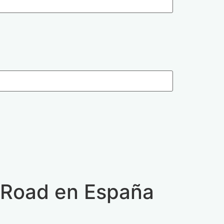
n Road en España