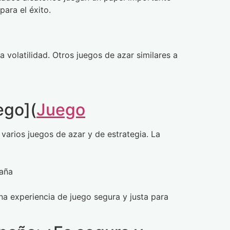
para el éxito.
 volatilidad. Otros juegos de azar similares a
ego](
Juego
arios juegos de azar y de estrategia. La
na experiencia de juego segura y justa para