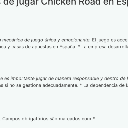
s de jugar Chicken Road en Es
u mecánica de juego única y emocionante.
El juego es acce
ínea y casas de apuestas en España. * La empresa desarrol
que es importante jugar de manera responsable y dentro de l
vas si no se gestiona adecuadamente. * La dependencia de la
.
Campos obrigatórios são marcados com
*