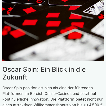
Oscar Spin: Ein Blick in die
Zukunft
Oscar Spin positioniert sich als eine der führenden
Plattformen im Bereich Online-Casinos und setzt auf
kontinuierliche Innovation. Die Plattform bietet nicht nur
einen attraktiven Willkommensbonus von bis zu 4.500 €