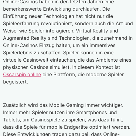
Online-Casinos haben in den letzten Jahren eine
bemerkenswerte Entwicklung durchlaufen. Die
Einführung neuer Technologien hat nicht nur die
Spieleerfahrung revolutioniert, sondern auch die Art und
Weise, wie Spieler interagieren. Virtual Reality und
Augmented Reality sind Technologien, die zunehmend in
Online-Casinos Einzug halten, um ein immersives
Spielerlebnis zu schaffen. Spieler können in eine
virtuelle Casinowelt eintauchen, die das Ambiente eines
physischen Casinos simuliert. In diesem Kontext ist
Oscarspin online
eine Plattform, die moderne Spieler
begeistert.
Zusätzlich wird das Mobile Gaming immer wichtiger.
Immer mehr Spieler nutzen ihre Smartphones und
Tablets, um Casinospiele zu spielen, was dazu führt,
dass die Spiele für mobile Endgeräte optimiert werden.
Diese Entwicklungen tragen dazu bei, dass Online-