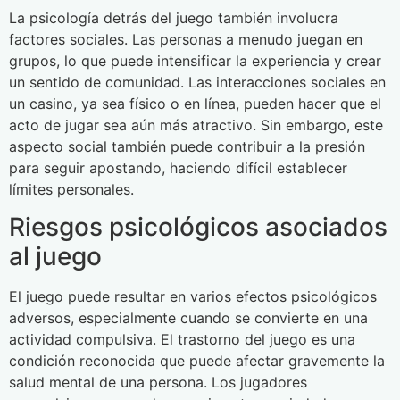
La psicología detrás del juego también involucra
factores sociales. Las personas a menudo juegan en
grupos, lo que puede intensificar la experiencia y crear
un sentido de comunidad. Las interacciones sociales en
un casino, ya sea físico o en línea, pueden hacer que el
acto de jugar sea aún más atractivo. Sin embargo, este
aspecto social también puede contribuir a la presión
para seguir apostando, haciendo difícil establecer
límites personales.
Riesgos psicológicos asociados
al juego
El juego puede resultar en varios efectos psicológicos
adversos, especialmente cuando se convierte en una
actividad compulsiva. El trastorno del juego es una
condición reconocida que puede afectar gravemente la
salud mental de una persona. Los jugadores