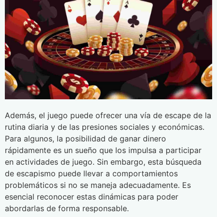
Además, el juego puede ofrecer una vía de escape de la
rutina diaria y de las presiones sociales y económicas.
Para algunos, la posibilidad de ganar dinero
rápidamente es un sueño que los impulsa a participar
en actividades de juego. Sin embargo, esta búsqueda
de escapismo puede llevar a comportamientos
problemáticos si no se maneja adecuadamente. Es
esencial reconocer estas dinámicas para poder
abordarlas de forma responsable.