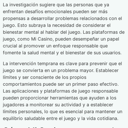
La investigación sugiere que las personas que ya
enfrentan desafíos emocionales pueden ser más
propensas a desarrollar problemas relacionados con el
juego. Esto subraya la necesidad de considerar el
bienestar mental al hablar del juego. Las plataformas de
juego, como Mi Casino, pueden desempeñar un papel
crucial al promover un enfoque responsable que
fomente la salud mental y el bienestar de sus usuarios.
La intervención temprana es clave para prevenir que el
juego se convierta en un problema mayor. Establecer
límites y ser consciente de los propios
comportamientos puede ser un primer paso efectivo.
Las aplicaciones y plataformas de juego responsable
pueden proporcionar herramientas que ayuden a los
jugadores a monitorear su actividad y a establecer
límites personales, lo que es esencial para mantener un
equilibrio saludable entre el juego y la vida cotidiana.