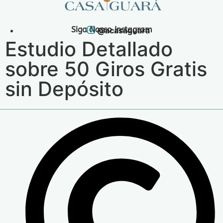
Siga Nosso Instagram
@acasaguara
Estudio Detallado
sobre 50 Giros Gratis
sin Depósito