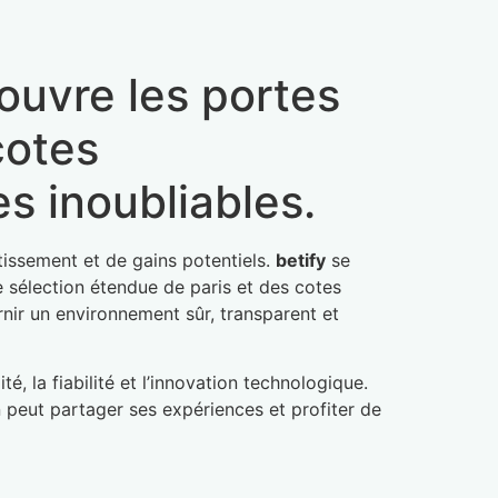
 ouvre les portes
cotes
s inoubliables.
tissement et de gains potentiels.
betify
se
 sélection étendue de paris et des cotes
nir un environnement sûr, transparent et
é, la fiabilité et l’innovation technologique.
 peut partager ses expériences et profiter de