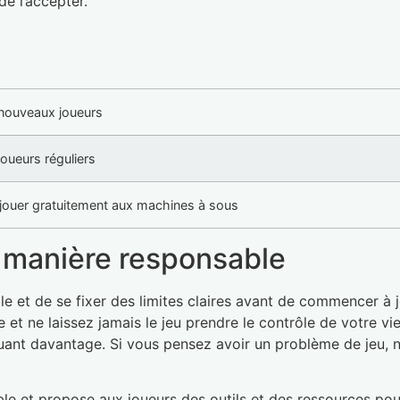
e l’accepter.
 nouveaux joueurs
joueurs réguliers
jouer gratuitement aux machines à sous
e manière responsable
le et de se fixer des limites claires avant de commencer à 
t ne laissez jamais le jeu prendre le contrôle de votre vie
uant davantage. Si vous pensez avoir un problème de jeu, n
le et propose aux joueurs des outils et des ressources pour