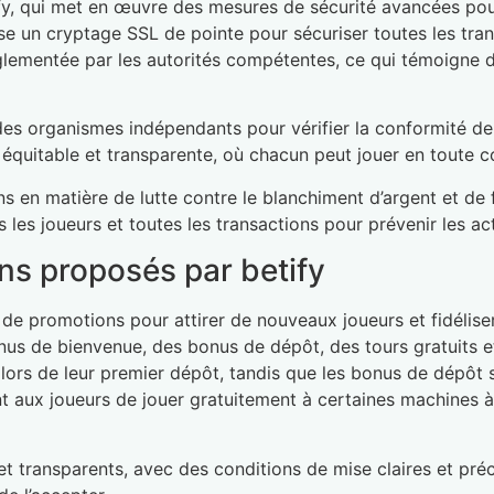
tify, qui met en œuvre des mesures de sécurité avancées po
ise un cryptage SSL de pointe pour sécuriser toutes les trans
réglementée par les autorités compétentes, ce qui témoigne
des organismes indépendants pour vérifier la conformité de 
u équitable et transparente, où chacun peut jouer en toute c
ns en matière de lutte contre le blanchiment d’argent et de
 les joueurs et toutes les transactions pour prévenir les acti
ns proposés par betify
e promotions pour attirer de nouveaux joueurs et fidéliser
onus de bienvenue, des bonus de dépôt, des tours gratuits 
ors de leur premier dépôt, tandis que les bonus de dépôt s
nt aux joueurs de jouer gratuitement à certaines machines 
et transparents, avec des conditions de mise claires et pré