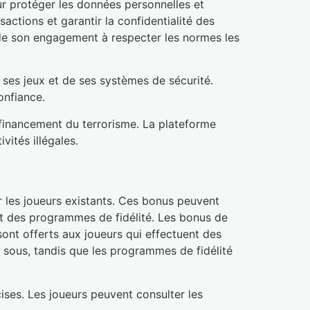
ur protéger les données personnelles et
actions et garantir la confidentialité des
 de son engagement à respecter les normes les
ses jeux et de ses systèmes de sécurité.
onfiance.
 financement du terrorisme. La plateforme
vités illégales.
 les joueurs existants. Ces bonus peuvent
et des programmes de fidélité. Les bonus de
ont offerts aux joueurs qui effectuent des
à sous, tandis que les programmes de fidélité
cises. Les joueurs peuvent consulter les