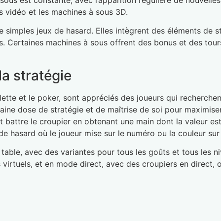
s vidéo et les machines à sous 3D.
simples jeux de hasard. Elles intègrent des éléments de s
s. Certaines machines à sous offrent des bonus et des tours
 la stratégie
ulette et le poker, sont appréciés des joueurs qui recherchen
aine dose de stratégie et de maîtrise de soi pour maximise
t battre le croupier en obtenant une main dont la valeur est
de hasard où le joueur mise sur le numéro ou la couleur sur la
table, avec des variantes pour tous les goûts et tous les n
virtuels, et en mode direct, avec des croupiers en direct, 