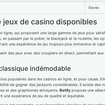
Élevée
e jeux de casino disponibles
en ligne, qui proposent une large gamme de jeux pour satis
, en passant par le poker, le blackjack et la roulette, les 
rant une expérience de jeu toujours plus immersive et capt
ent des jeux avec des croupiers en direct, permettant aux j
 classique indémodable
 plus populaires dans les casinos en ligne, et pour cause. E
ibilité de gagner des jackpots considérables. Il existe des m
ales et des graphismes attrayants.
Betify
propose une sélect
nt une expérience de jeu de qualité et équitable.
ous est constante, avec l’apparition régulière de nouvelles 