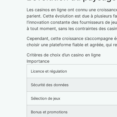
Les casinos en ligne ont connu une croissanc
parient. Cette évolution est due à plusieurs 
l’innovation constante des fournisseurs de je
à tout moment, sans les contraintes des casin
Cependant, cette croissance s’accompagne égale
choisir une plateforme fiable et agréée, qui r
Critères de choix d’un casino en ligne
Importance
Licence et régulation
Sécurité des données
Sélection de jeux
Bonus et promotions