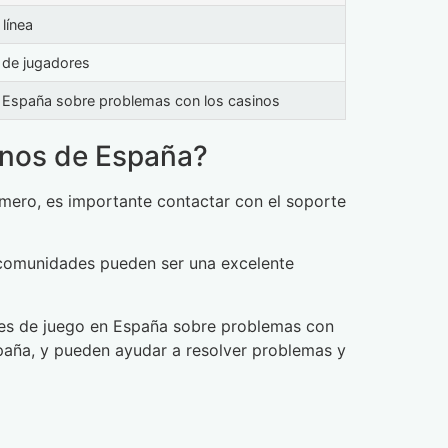
línea
 de jugadores
n España sobre problemas con los casinos
inos de España?
imero, es importante contactar con el soporte
y comunidades pueden ser una excelente
ades de juego en España sobre problemas con
spaña, y pueden ayudar a resolver problemas y