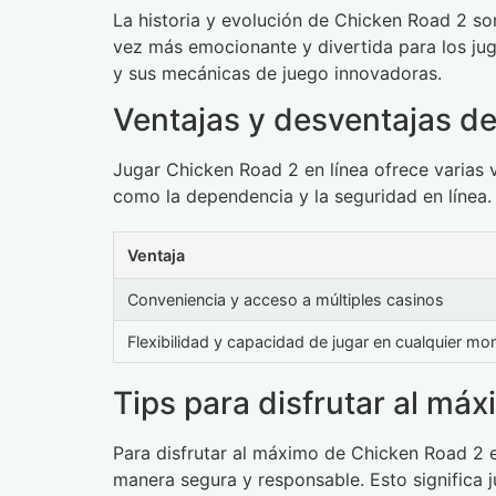
La historia y evolución de Chicken Road 2 so
vez más emocionante y divertida para los jug
y sus mecánicas de juego innovadoras.
Ventajas y desventajas d
Jugar Chicken Road 2 en línea ofrece varias 
como la dependencia y la seguridad en línea. 
Ventaja
Conveniencia y acceso a múltiples casinos
Flexibilidad y capacidad de jugar en cualquier m
Tips para disfrutar al má
Para disfrutar al máximo de Chicken Road 2 e
manera segura y responsable. Esto significa 