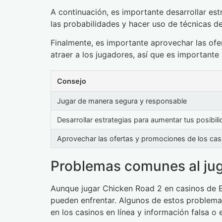
A continuación, es importante desarrollar estr
las probabilidades y hacer uso de técnicas de
Finalmente, es importante aprovechar las ofe
atraer a los jugadores, así que es important
Consejo
Jugar de manera segura y responsable
Desarrollar estrategias para aumentar tus posibil
Aprovechar las ofertas y promociones de los cas
Problemas comunes al jug
Aunque jugar Chicken Road 2 en casinos de 
pueden enfrentar. Algunos de estos problemas
en los casinos en línea y información falsa 