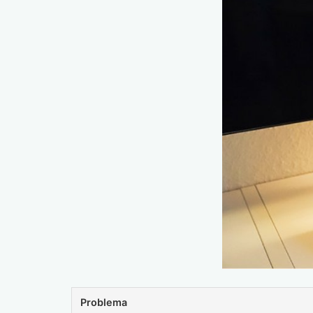
Problema