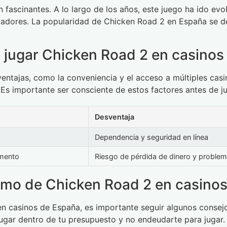
n fascinantes. A lo largo de los años, este juego ha ido ev
adores. La popularidad de Chicken Road 2 en España se deb
e jugar Chicken Road 2 en casino
ventajas, como la conveniencia y el acceso a múltiples cas
Es importante ser consciente de estos factores antes de ju
Desventaja
Dependencia y seguridad en línea
omento
Riesgo de pérdida de dinero y problema
ximo de Chicken Road 2 en casino
n casinos de España, es importante seguir algunos consejo
jugar dentro de tu presupuesto y no endeudarte para jugar.