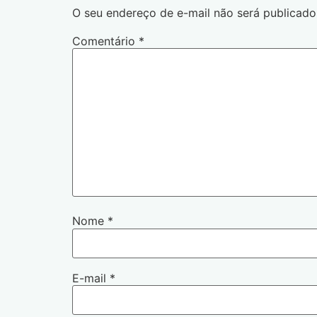
O seu endereço de e-mail não será publicado
Comentário
*
Nome
*
E-mail
*