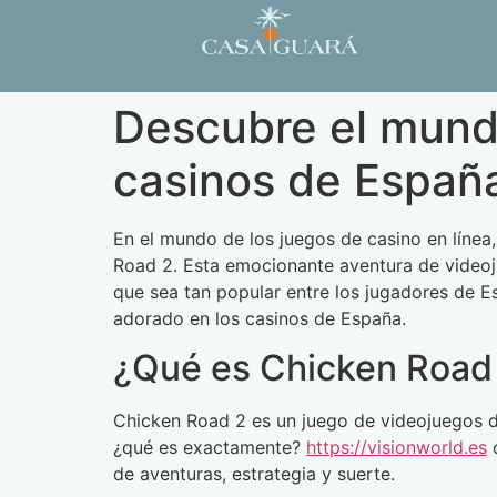
Descubre el mund
casinos de Españ
En el mundo de los juegos de casino en línea
Road 2. Esta emocionante aventura de videoj
que sea tan popular entre los jugadores de E
adorado en los casinos de España.
¿Qué es Chicken Road 
Chicken Road 2 es un juego de videojuegos d
¿qué es exactamente?
https://visionworld.es
o
de aventuras, estrategia y suerte.