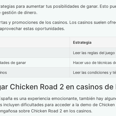
ategias para aumentar tus posibilidades de ganar. Esto pued
 gestión de dinero.
rtas y promociones de los casinos. Los casinos suelen ofr
e aprovechar estas oportunidades.
Estrategia
Leer las reglas del juego
idades de ganar
Hacer uso de técnicas d
inos
Leer las condiciones y 
ar Chicken Road 2 en casinos de
España es una experiencia emocionante, también hay algu
 incluyen dificultades para acceder a la demo de Chicken 
o engañosa sobre Chicken Road 2 en los casinos.