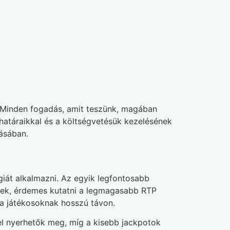
. Minden fogadás, amit teszünk, magában
 határaikkal és a költségvetésük kezelésének
ásában.
giát alkalmazni. Az egyik legfontosabb
znek, érdemes kutatni a legmagasabb RTP
 a játékosoknak hosszú távon.
el nyerhetők meg, míg a kisebb jackpotok