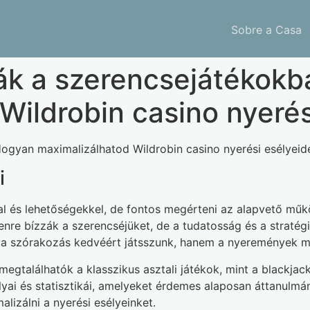
Sobre a Casa
iák a szerencsejátékok
Wildrobin casino nyerés
ogyan maximalizálhatod Wildrobin casino nyerési esélyeid
i
al és lehetőségekkel, de fontos megérteni az alapvető mű
enre bízzák a szerencséjüket, de a tudatosság és a stratégi
k a szórakozás kedvéért játsszunk, hanem a nyeremények m
egtalálhatók a klasszikus asztali játékok, mint a blackjac
ai és statisztikái, amelyeket érdemes alaposan áttanulmán
lizálni a nyerési esélyeinket.