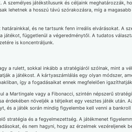
. A személyes játékstílusunk és céljaink meghatározzák, h
isak lehetnek a hosszú távú szórakozásra, míg a magasabb
 határainkkal, és ne tartsunk fenn irreális elvárásokat. A s
 játékot, függetlenül a végeredménytől. A tudatos választ
etére is koncentráljunk.
agy a rulett, sokkal inkább a stratégiáról szólnak, mint a vé
hatják a játékost. A kártyaszámlálás egy olyan módszer, a
akliban, így a fogadásaikat ennek megfelelően igazíthatják
ául a Martingale vagy a Fibonacci, szintén népszerű stratég
sa érdekében növeljék a tétjeiket egy vesztes játék után.
, és a játék során mindig figyelembe kell venni a bankroll 
lelő stratégia és a fegyelmezettség. A játékmenet figyelem
dásokat, és nem hagyni, hogy az érzelmek vezéreljenek be