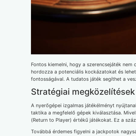
Fontos kiemelni, hogy a szerencsejáték nem c
hordozza a potenciális kockázatokat és lehető
fontosságával. A tudatos játék segíthet a v
Stratégiai megközelítése
A nyerőgépei izgalmas játékélményt nyújtanak
taktika a megfelelő gépek kiválasztása. Mive
(Return to Player) értékű játékokat. Ez a sz
Továbbá érdemes figyelni a jackpotok nagysá