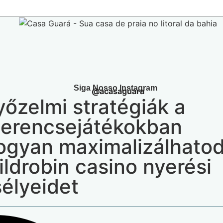
Siga Nosso Instagram
@acasaguara
őzelmi stratégiák a
zerencsejátékokban
ogyan maximalizálhato
ldrobin casino nyerési
élyeidet