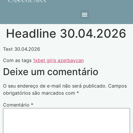
Estrutura da Casa
Headline 30.04.2026
Text 30.04.2026
Com as tags
1xbet giriş azerbaycan
Deixe um comentário
O seu endereço de e-mail não será publicado.
Campos
obrigatórios são marcados com
*
Comentário
*