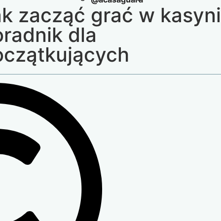
ak zacząć grać w kasyn
radnik dla
oczątkujących