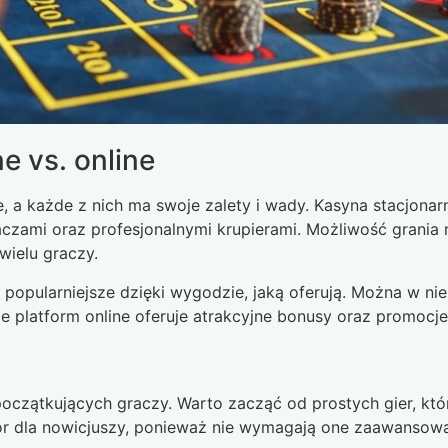
e vs. online
we, a każde z nich ma swoje zalety i wady. Kasyna stacjon
raczami oraz profesjonalnymi krupierami. Możliwość grani
wielu graczy.
raz popularniejsze dzięki wygodzie, jaką oferują. Można w 
platform online oferuje atrakcyjne bonusy oraz promocje
oczątkujących graczy. Warto zacząć od prostych gier, któ
ór dla nowicjuszy, ponieważ nie wymagają one zaawansowan