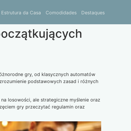
Estrutura da Casa
Comodidades
Destaques
początkujących
różnorodne gry, od klasycznych automatów
st zrozumienie podstawowych zasad i różnych
a losowości, ale strategiczne myślenie oraz
zęciem gry przeczytać regulamin oraz