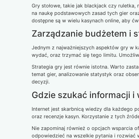
Gry stołowe, takie jak blackjack czy ruletka
na naukę podstawowych zasad tych gier oraz
dostępne są w wielu kasynach online, aby ć
Zarządzanie budżetem i st
Jednym z najważniejszych aspektów gry w ka
wydać, oraz trzymać się tego limitu. Umożliw
Strategia gry jest równie istotna. Warto zas
temat gier, analizowanie statystyk oraz obs
decyzji.
Gdzie szukać informacji i
Internet jest skarbnicą wiedzy dla każdego po
oraz recenzje kasyn. Korzystanie z tych źr
Nie zapominaj również o opcjach wsparcia 
odpowiedzieć na wszelkie pytania i rozwiać w