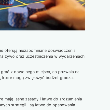
arne oferują niezapomniane doświadczenia
a na żywo oraz uczestniczenia w wydarzeniach
nie grać z dowolnego miejsca, co pozwala na
, które mogą zwiększyć budżet gracza.
re mają jasne zasady i łatwe do zrozumienia
ych strategii i są łatwe do opanowania.