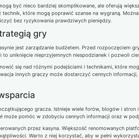
, mogą być nieco bardziej skomplikowane, ale oferują więks
 technik, które mogą poprawić szanse na wygraną. Można 
wiczyć bez ryzykowania prawdziwych pieniędzy.
rategią gry
synie jest zarządzanie budżetem. Przed rozpoczęciem gry 
i to uniknięcie nieprzyjemnych niespodzianek i pozwoli cies
tanowić się nad różnymi podejściami i technikami, które m
erwacja innych graczy może dostarczyć cennych informacj
 wsparcia
czątkującego gracza. Istnieje wiele forów, blogów i stron 
ódeł może pomóc w zdobyciu cennych informacji oraz w pod
oferowanych przez kasyna. Większość renomowanych platf
ątpliwości. Warto z niej korzystać, aby w pełni wykorzysta