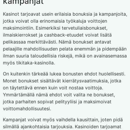
kampanjat
Kasinot tarjoavat usein erilaisia bonuksia ja kampanjoita,
jotka voivat olla erinomaisia työkaluja voittojen
maksimointiin. Esimerkiksi tervetuliaisbonukset,
ilmaiskierrokset ja cashback-etuudet voivat lisätä
pelikassaa merkittävästi. Nämä bonukset antavat
pelaajille mahdollisuuden pelata enemmän ja pidempään
ilman suuria taloudellisia riskejä, mikä on avainasemassa
myös tikitaka-kasinolla.
On kuitenkin tärkeää lukea bonusten ehdot huolellisesti.
Monet bonukset sisältävät kierrätysvaatimuksia, jotka
on täytettävä ennen kuin voit nostaa voittoja.
Ymmärtämällä nämä ehdot voit valita ne bonukset,
jotka parhaiten sopivat pelityyliisi ja maksimoivat
voittomahdollisuutesi.
Kampanjat voivat myös vaihdella kausittain, joten pidä
silmällä ajankohtaisia tarjouksia. Kasinoiden tarjoamat