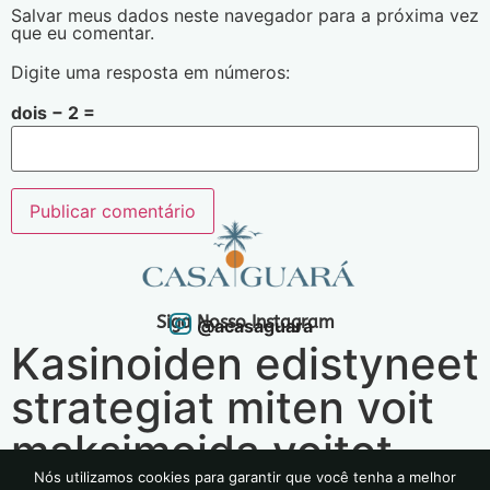
Salvar meus dados neste navegador para a próxima vez
que eu comentar.
Digite uma resposta em números:
dois − 2 =
Siga Nosso Instagram
@acasaguara
Kasinoiden edistyneet
strategiat miten voit
maksimoida voitot
Nós utilizamos cookies para garantir que você tenha a melhor