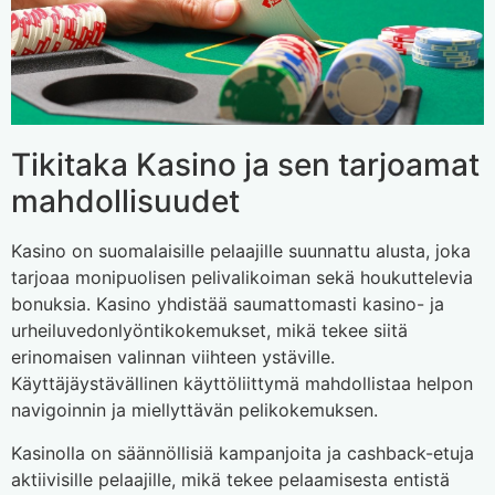
Tikitaka Kasino ja sen tarjoamat
mahdollisuudet
Kasino on suomalaisille pelaajille suunnattu alusta, joka
tarjoaa monipuolisen pelivalikoiman sekä houkuttelevia
bonuksia. Kasino yhdistää saumattomasti kasino- ja
urheiluvedonlyöntikokemukset, mikä tekee siitä
erinomaisen valinnan viihteen ystäville.
Käyttäjäystävällinen käyttöliittymä mahdollistaa helpon
navigoinnin ja miellyttävän pelikokemuksen.
Kasinolla on säännöllisiä kampanjoita ja cashback-etuja
aktiivisille pelaajille, mikä tekee pelaamisesta entistä