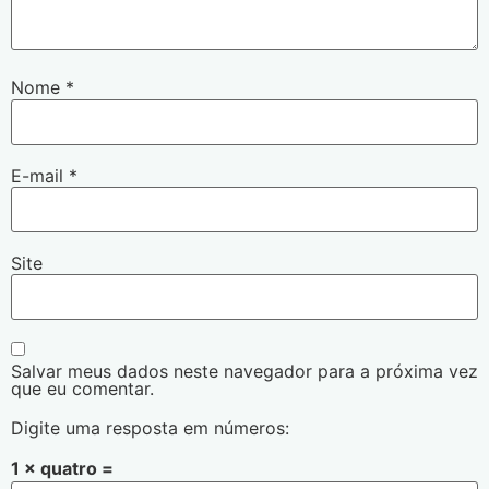
Nome
*
E-mail
*
Site
Salvar meus dados neste navegador para a próxima vez
que eu comentar.
Digite uma resposta em números:
1 × quatro =