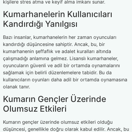
kişilere stres atma ve keyif alma imkanı sunar.
Kumarhanelerin Kullanıcıları
Kandırdığı Yanılgısı
Bazı insanlar, kumarhanelerin her zaman oyuncuları
kandırdığı düşüncesine sahiptir. Ancak, bu, bir
kumarhanenin şeffaflık ve adalet kuralları altında
çalışmadığı anlamına gelmez. Lisanslı kumarhaneler,
oyuncuların güvenli ve adil bir ortamda oynamalarını
sağlamak için belirli düzenlemelere tabidir. Bu da
kullanıcıların oyunları daha adil bir ortamda oynamasına
olanak tanır.
Kumarın Gençler Üzerinde
Olumsuz Etkileri
Kumarın gençler üzerinde olumsuz etkileri olduğu
düşüncesi, genellikle doğru olarak kabul edilir. Ancak, bu