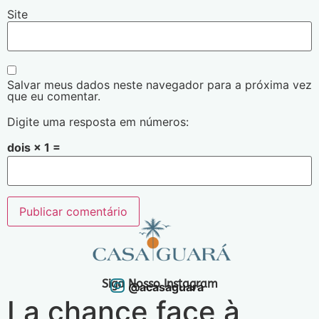
Site
Salvar meus dados neste navegador para a próxima vez
que eu comentar.
Digite uma resposta em números:
dois × 1 =
Siga Nosso Instagram
@acasaguara
La chance face à