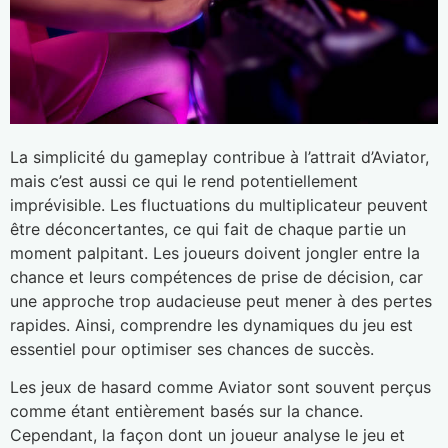
La simplicité du gameplay contribue à l’attrait d’Aviator,
mais c’est aussi ce qui le rend potentiellement
imprévisible. Les fluctuations du multiplicateur peuvent
être déconcertantes, ce qui fait de chaque partie un
moment palpitant. Les joueurs doivent jongler entre la
chance et leurs compétences de prise de décision, car
une approche trop audacieuse peut mener à des pertes
rapides. Ainsi, comprendre les dynamiques du jeu est
essentiel pour optimiser ses chances de succès.
Les jeux de hasard comme Aviator sont souvent perçus
comme étant entièrement basés sur la chance.
Cependant, la façon dont un joueur analyse le jeu et