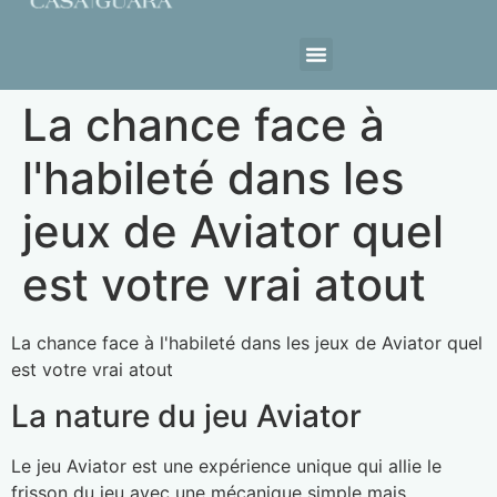
Estrutura da Casa
La chance face à
l'habileté dans les
jeux de Aviator quel
est votre vrai atout
La chance face à l'habileté dans les jeux de Aviator quel
est votre vrai atout
La nature du jeu Aviator
Le jeu Aviator est une expérience unique qui allie le
frisson du jeu avec une mécanique simple mais