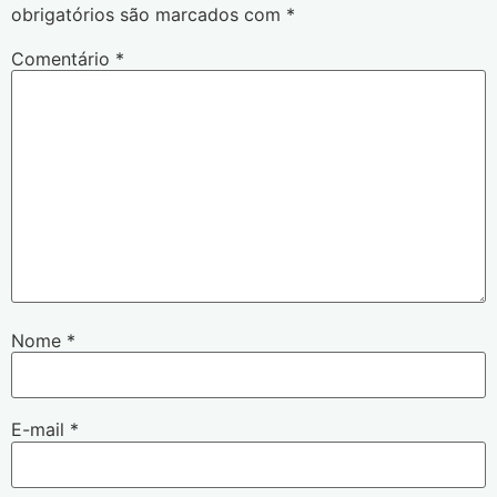
obrigatórios são marcados com
*
Comentário
*
Nome
*
E-mail
*