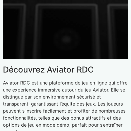
Découvrez Aviator RDC
Aviator RDC est une plateforme de jeu en ligne qui offre
une expérience immersive autour du jeu Aviator. Elle se
distingue par son environnement sécurisé et
transparent, garantissant l’équité des jeux. Les joueurs
peuvent s’inscrire facilement et profiter de nombreuses
fonctionnalités, telles que des bonus attractifs et des
options de jeu en mode démo, parfait pour s’entraîner