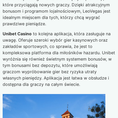
które przyciągają nowych graczy. Dzięki atrakcyjnym
bonusom i programom lojalnościowym, LeoVegas jest
idealnym miejscem dla tych, którzy chcą wygrać
prawdziwe pieniądze.
Unibet Casino
to kolejna aplikacja, która zasługuje na
uwagę. Oferuje szeroki wybór gier kasynowych oraz
zakładów sportowych, co sprawia, że jest to
kompleksowa platforma dla miłośników hazardu. Unibet
wyróżnia się również świetnym systemem bonusów, w
tym bonusami bez depozytu, które umożliwiają
graczom wypróbowanie gier bez ryzyka utraty
własnych pieniędzy. Aplikacja jest łatwa w obsłudze i
dostępna dla graczy na całym świecie.