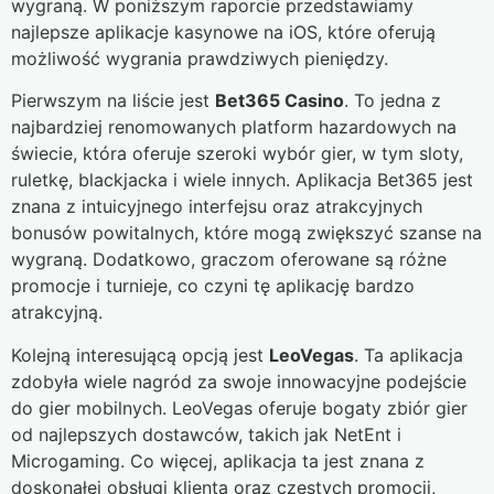
wygraną. W poniższym raporcie przedstawiamy
najlepsze aplikacje kasynowe na iOS, które oferują
możliwość wygrania prawdziwych pieniędzy.
Pierwszym na liście jest
Bet365 Casino
. To jedna z
najbardziej renomowanych platform hazardowych na
świecie, która oferuje szeroki wybór gier, w tym sloty,
ruletkę, blackjacka i wiele innych. Aplikacja Bet365 jest
znana z intuicyjnego interfejsu oraz atrakcyjnych
bonusów powitalnych, które mogą zwiększyć szanse na
wygraną. Dodatkowo, graczom oferowane są różne
promocje i turnieje, co czyni tę aplikację bardzo
atrakcyjną.
Kolejną interesującą opcją jest
LeoVegas
. Ta aplikacja
zdobyła wiele nagród za swoje innowacyjne podejście
do gier mobilnych. LeoVegas oferuje bogaty zbiór gier
od najlepszych dostawców, takich jak NetEnt i
Microgaming. Co więcej, aplikacja ta jest znana z
doskonałej obsługi klienta oraz częstych promocji,