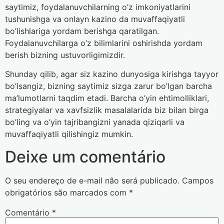
saytimiz, foydalanuvchilarning o’z imkoniyatlarini
tushunishga va onlayn kazino da muvaffaqiyatli
bo’lishlariga yordam berishga qaratilgan.
Foydalanuvchilarga o’z bilimlarini oshirishda yordam
berish bizning ustuvorligimizdir.
Shunday qilib, agar siz kazino dunyosiga kirishga tayyor
bo’lsangiz, bizning saytimiz sizga zarur bo’lgan barcha
ma’lumotlarni taqdim etadi. Barcha o’yin ehtimolliklari,
strategiyalar va xavfsizlik masalalarida biz bilan birga
bo’ling va o’yin tajribangizni yanada qiziqarli va
muvaffaqiyatli qilishingiz mumkin.
Deixe um comentário
O seu endereço de e-mail não será publicado.
Campos
obrigatórios são marcados com
*
Comentário
*