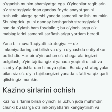
o’rganish muhim ahamiyatga ega. O’yinchilar raqiblarini
o’z strategiyalaridan qanday foydalanayotganini
tushunib, ularga qarshi yanada samarali bo’lishi mumkin.
Shuningdek, pulni qanday boshqarish strategiyalari
haqida o’ylash ham foydalidir; bu o’yinchilarga o’z
mablag’larini samarali sarflashlariga yordam beradi.
Yana bir muvaffaqiyatli strategiya — o’z
imkoniyatlaringizni bilish va o’yin o’ynashda ehtiyotkor
bo’lishdir. Har bir o’yin uchun o’z chegaralaringizni
belgilash, o’yin tajribangizni yanada yoqimli qiladi va
sizni yo’qotishlardan himoya qiladi. Bunday strategiyalar
bilan siz o’z o’yin tajribangizni yanada sifatli va qiziqarli
qilishingiz mumkin.
Kazino sirlarini ochish
Kazino sirlarini bilish o’yinchilar uchun juda muhimdir,
chunki bu ularga o’z imkoniyatlarini kengaytirish va