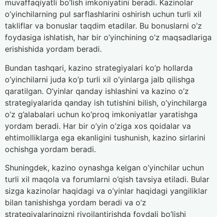
muvaffaqiyatli bo’lish imkoniyatini beradi. Kazinolar
o’yinchilarning pul sarflashlarini oshirish uchun turli xil
takliflar va bonuslar taqdim etadilar. Bu bonuslarni o’z
foydasiga ishlatish, har bir o’yinchining o’z maqsadlariga
erishishida yordam beradi.
Bundan tashqari, kazino strategiyalari ko’p hollarda
o’yinchilarni juda ko’p turli xil o’yinlarga jalb qilishga
qaratilgan. O’yinlar qanday ishlashini va kazino o’z
strategiyalarida qanday ish tutishini bilish, o’yinchilarga
o’z g’alabalari uchun ko’proq imkoniyatlar yaratishga
yordam beradi. Har bir o’yin o’ziga xos qoidalar va
ehtimolliklarga ega ekanligini tushunish, kazino sirlarini
ochishga yordam beradi.
Shuningdek, kazino oynashga kelgan o’yinchilar uchun
turli xil maqola va forumlarni o’qish tavsiya etiladi. Bular
sizga kazinolar haqidagi va o’yinlar haqidagi yangiliklar
bilan tanishishga yordam beradi va o’z
strategiyalaringizni rivojlantirishda foydali bo’lishi