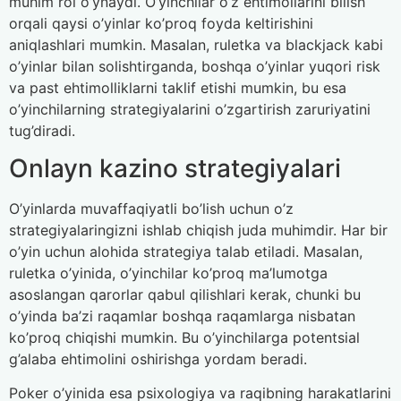
muhim rol o’ynaydi. O’yinchilar o’z ehtimollarini bilish
orqali qaysi o’yinlar ko’proq foyda keltirishini
aniqlashlari mumkin. Masalan, ruletka va blackjack kabi
o’yinlar bilan solishtirganda, boshqa o’yinlar yuqori risk
va past ehtimolliklarni taklif etishi mumkin, bu esa
o’yinchilarning strategiyalarini o’zgartirish zaruriyatini
tug’diradi.
Onlayn kazino strategiyalari
O’yinlarda muvaffaqiyatli bo’lish uchun o’z
strategiyalaringizni ishlab chiqish juda muhimdir. Har bir
o’yin uchun alohida strategiya talab etiladi. Masalan,
ruletka o’yinida, o’yinchilar ko’proq ma’lumotga
asoslangan qarorlar qabul qilishlari kerak, chunki bu
o’yinda ba’zi raqamlar boshqa raqamlarga nisbatan
ko’proq chiqishi mumkin. Bu o’yinchilarga potentsial
g’alaba ehtimolini oshirishga yordam beradi.
Poker o’yinida esa psixologiya va raqibning harakatlarini