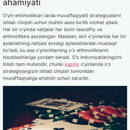
ahamiyati
O’yin ehtimolliklari larda muvaffaqiyatli strategiyalarni
ishlab chiqish uchun muhim asos bo’lib xizmat qiladi.
Har bir o’yinda natijalar har doim tasodifiy va
ehtimollikka asoslangan. Masalan, slot o’yinlarida har bir
aylanishning natijasi avvalgi aylanishlardan mustaqil
bo’ladi, bu esa o’yinchilarning o’z ehtimolliklarini
hisoblashlariga yordam beradi. O’z imkoniyatlaringizni
bilish ham muhimdir, chunki
kazino
o’yinlarida o’z
strategiyangizni ishlab chiqish tomonidan
muvaffaqiyatga erishish uchun zarurdir.