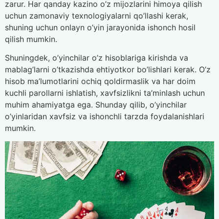
zarur. Har qanday kazino o’z mijozlarini himoya qilish
uchun zamonaviy texnologiyalarni qo’llashi kerak,
shuning uchun onlayn o’yin jarayonida ishonch hosil
qilish mumkin.
Shuningdek, o’yinchilar o’z hisoblariga kirishda va
mablag’larni o’tkazishda ehtiyotkor bo’lishlari kerak. O’z
hisob ma’lumotlarini ochiq qoldirmaslik va har doim
kuchli parollarni ishlatish, xavfsizlikni ta’minlash uchun
muhim ahamiyatga ega. Shunday qilib, o’yinchilar
o’yinlaridan xavfsiz va ishonchli tarzda foydalanishlari
mumkin.