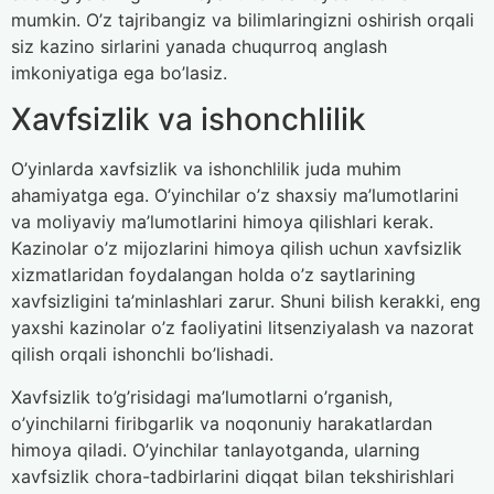
mumkin. O’z tajribangiz va bilimlaringizni oshirish orqali
siz kazino sirlarini yanada chuqurroq anglash
imkoniyatiga ega bo’lasiz.
Xavfsizlik va ishonchlilik
O’yinlarda xavfsizlik va ishonchlilik juda muhim
ahamiyatga ega. O’yinchilar o’z shaxsiy ma’lumotlarini
va moliyaviy ma’lumotlarini himoya qilishlari kerak.
Kazinolar o’z mijozlarini himoya qilish uchun xavfsizlik
xizmatlaridan foydalangan holda o’z saytlarining
xavfsizligini ta’minlashlari zarur. Shuni bilish kerakki, eng
yaxshi kazinolar o’z faoliyatini litsenziyalash va nazorat
qilish orqali ishonchli bo’lishadi.
Xavfsizlik to’g’risidagi ma’lumotlarni o’rganish,
o’yinchilarni firibgarlik va noqonuniy harakatlardan
himoya qiladi. O’yinchilar tanlayotganda, ularning
xavfsizlik chora-tadbirlarini diqqat bilan tekshirishlari