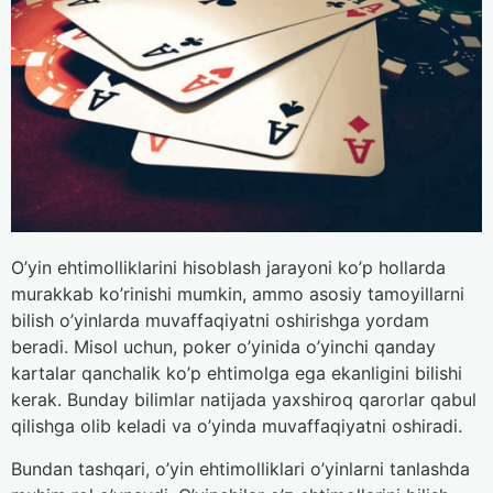
O’yin ehtimolliklarini hisoblash jarayoni ko’p hollarda
murakkab ko’rinishi mumkin, ammo asosiy tamoyillarni
bilish o’yinlarda muvaffaqiyatni oshirishga yordam
beradi. Misol uchun, poker o’yinida o’yinchi qanday
kartalar qanchalik ko’p ehtimolga ega ekanligini bilishi
kerak. Bunday bilimlar natijada yaxshiroq qarorlar qabul
qilishga olib keladi va o’yinda muvaffaqiyatni oshiradi.
Bundan tashqari, o’yin ehtimolliklari o’yinlarni tanlashda