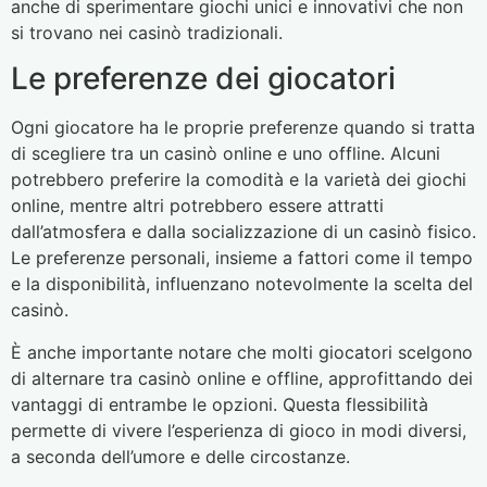
anche di sperimentare giochi unici e innovativi che non
si trovano nei casinò tradizionali.
Le preferenze dei giocatori
Ogni giocatore ha le proprie preferenze quando si tratta
di scegliere tra un casinò online e uno offline. Alcuni
potrebbero preferire la comodità e la varietà dei giochi
online, mentre altri potrebbero essere attratti
dall’atmosfera e dalla socializzazione di un casinò fisico.
Le preferenze personali, insieme a fattori come il tempo
e la disponibilità, influenzano notevolmente la scelta del
casinò.
È anche importante notare che molti giocatori scelgono
di alternare tra casinò online e offline, approfittando dei
vantaggi di entrambe le opzioni. Questa flessibilità
permette di vivere l’esperienza di gioco in modi diversi,
a seconda dell’umore e delle circostanze.