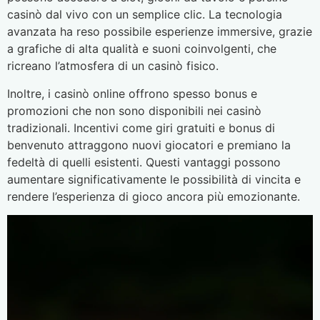
casinò dal vivo con un semplice clic. La tecnologia
avanzata ha reso possibile esperienze immersive, grazie
a grafiche di alta qualità e suoni coinvolgenti, che
ricreano l’atmosfera di un casinò fisico.
Inoltre, i casinò online offrono spesso bonus e
promozioni che non sono disponibili nei casinò
tradizionali. Incentivi come giri gratuiti e bonus di
benvenuto attraggono nuovi giocatori e premiano la
fedeltà di quelli esistenti. Questi vantaggi possono
aumentare significativamente le possibilità di vincita e
rendere l’esperienza di gioco ancora più emozionante.