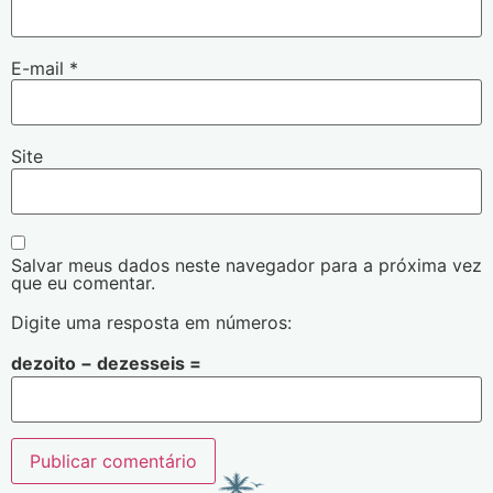
E-mail
*
Site
Salvar meus dados neste navegador para a próxima vez
que eu comentar.
Digite uma resposta em números:
dezoito − dezesseis =