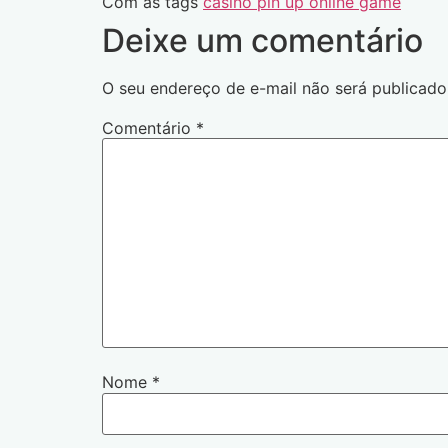
Com as tags
casino pin up online game
Deixe um comentário
O seu endereço de e-mail não será publicado
Comentário
*
Nome
*