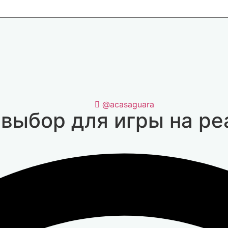
@acasaguara
 выбор для игры на ре