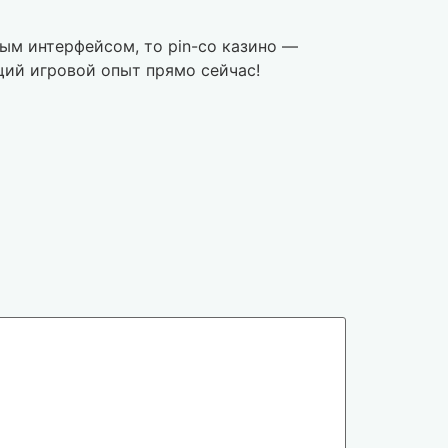
ым интерфейсом, то pin-co казино —
щий игровой опыт прямо сейчас!