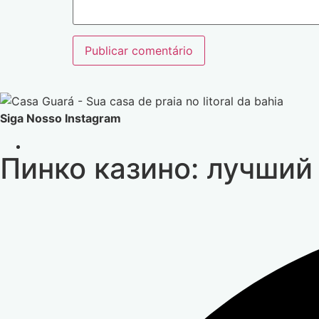
Siga Nosso Instagram
Пинко казино: лучший