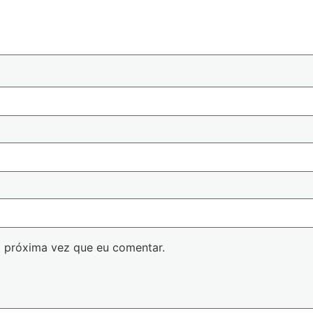
 próxima vez que eu comentar.