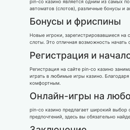
pin-co казино является одним из самых п
автоматов (слотов), различные бонусы и а
Бонусы и фриспины
Новые игроки, зарегистрировавшиеся на с
слоты. Это отличная возможность начать
Регистрация и начал
Регистрация на сайте pin-co казино заним
играть в любимые игры казино. Благодар
комфортным.
Онлайн-игры на любо
pin-co казино предлагает широкий выбор 
предпочтений, здесь вы обязательно найде
Заключение