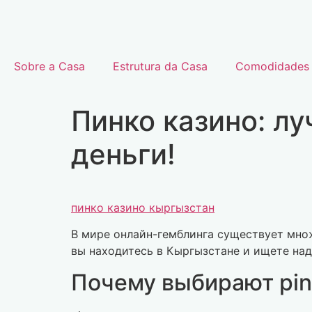
Sobre a Casa
Estrutura da Casa
Comodidades
Пинко казино: л
деньги!
пинко казино кыргызстан
В мире онлайн-гемблинга существует множ
вы находитесь в Кыргызстане и ищете над
Почему выбирают pin