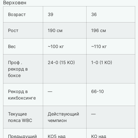
Верховен
Возраст
39
36
Рост
190 см
196 см
Вес
~100 кг
~110 кг
Проф .
24-0 (15 KO)
1-0 (1 KO)
рекорд в
боксе
Рекорд в
—
66-10
кикбоксинге
Текущие
Действующий
—
пояса WBC
чемпион
Предыдущий
KO5 над
KO над