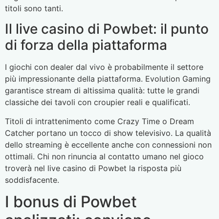
titoli sono tanti.
Il live casino di Powbet: il punto
di forza della piattaforma
I giochi con dealer dal vivo è probabilmente il settore
più impressionante della piattaforma. Evolution Gaming
garantisce stream di altissima qualità: tutte le grandi
classiche dei tavoli con croupier reali e qualificati.
Titoli di intrattenimento come Crazy Time o Dream
Catcher portano un tocco di show televisivo. La qualità
dello streaming è eccellente anche con connessioni non
ottimali. Chi non rinuncia al contatto umano nel gioco
troverà nel live casino di Powbet la risposta più
soddisfacente.
I bonus di Powbet