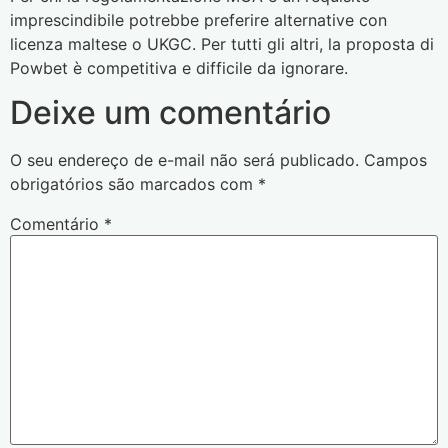
imprescindibile potrebbe preferire alternative con
licenza maltese o UKGC. Per tutti gli altri, la proposta di
Powbet è competitiva e difficile da ignorare.
Deixe um comentário
O seu endereço de e-mail não será publicado.
Campos
obrigatórios são marcados com
*
Comentário
*