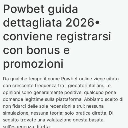
Powbet guida
dettagliata 2026•
conviene registrarsi
con bonus e
promozioni
Da qualche tempo il nome Powbet online viene citato
con crescente frequenza tra i giocatori italiani. Le
opinioni sono generalmente positive, qualcuno pone
domande legittime sulla piattaforma. Abbiamo scelto di
non fidarci delle sole recensioni altrui: nessuna
simulazione, nessuna teoria: solo pratica diretta. Di
seguito trovate una valutazione onesta basata
sull’esperienza diretta.