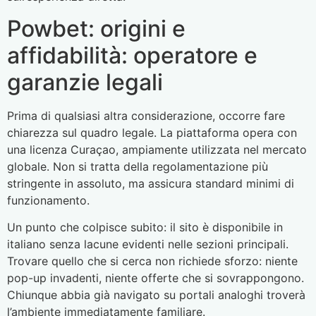
Powbet: origini e
affidabilità: operatore e
garanzie legali
Prima di qualsiasi altra considerazione, occorre fare
chiarezza sul quadro legale. La piattaforma opera con
una licenza Curaçao, ampiamente utilizzata nel mercato
globale. Non si tratta della regolamentazione più
stringente in assoluto, ma assicura standard minimi di
funzionamento.
Un punto che colpisce subito: il sito è disponibile in
italiano senza lacune evidenti nelle sezioni principali.
Trovare quello che si cerca non richiede sforzo: niente
pop-up invadenti, niente offerte che si sovrappongono.
Chiunque abbia già navigato su portali analoghi troverà
l’ambiente immediatamente familiare.