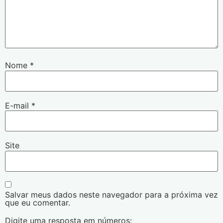
Nome
*
E-mail
*
Site
Salvar meus dados neste navegador para a próxima vez
que eu comentar.
Digite uma resposta em números: