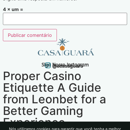
4 × um =
Siga Nosso Instagram
@acasaguara
Proper Casino
Etiquette A Guide
from Leonbet for a
Better Gaming
Experience
Nós utilizamos cookies para garantir que você tenha a melhor