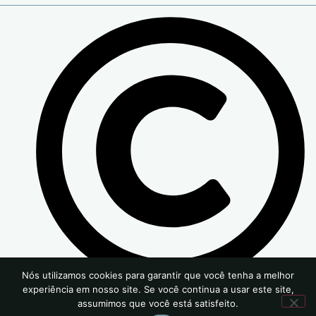
Nós utilizamos cookies para garantir que você tenha a melhor
experiência em nosso site. Se você continua a usar este site,
2024 | Todos os Direitos Reservados
assumimos que você está satisfeito.