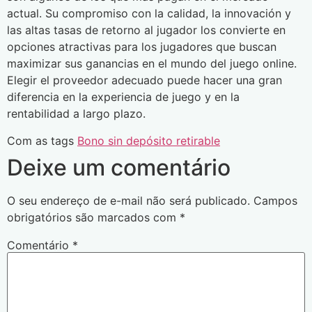
actual. Su compromiso con la calidad, la innovación y
las altas tasas de retorno al jugador los convierte en
opciones atractivas para los jugadores que buscan
maximizar sus ganancias en el mundo del juego online.
Elegir el proveedor adecuado puede hacer una gran
diferencia en la experiencia de juego y en la
rentabilidad a largo plazo.
Com as tags
Bono sin depósito retirable
Deixe um comentário
O seu endereço de e-mail não será publicado.
Campos
obrigatórios são marcados com
*
Comentário
*