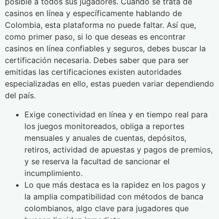
posible a todos sus jugadores. Cuando se trata de
casinos en línea y específicamente hablando de
Colombia, esta plataforma no puede faltar. Así que,
como primer paso, si lo que deseas es encontrar
casinos en línea confiables y seguros, debes buscar la
certificación necesaria. Debes saber que para ser
emitidas las certificaciones existen autoridades
especializadas en ello, estas pueden variar dependiendo
del país.
Exige conectividad en línea y en tiempo real para
los juegos monitoreados, obliga a reportes
mensuales y anuales de cuentas, depósitos,
retiros, actividad de apuestas y pagos de premios,
y se reserva la facultad de sancionar el
incumplimiento.
Lo que más destaca es la rapidez en los pagos y
la amplia compatibilidad con métodos de banca
colombianos, algo clave para jugadores que