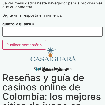
Salvar meus dados neste navegador para a próxima vez
que eu comentar.
Digite uma resposta em números:
quatro × quatro =
Siga Nosso Instagram
@acasaguara
Reseñas y guía de
casinos online de
Colombia: los mejores