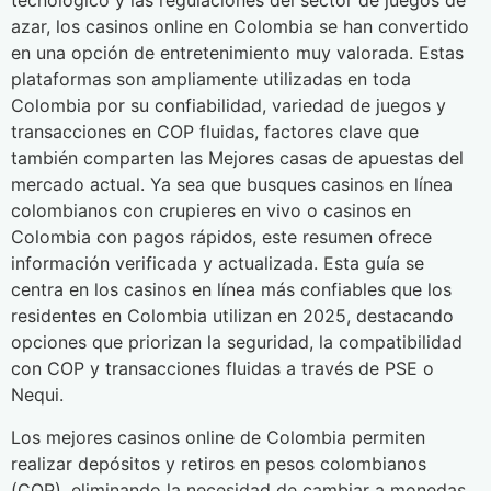
tecnológico y las regulaciones del sector de juegos de
azar, los casinos online en Colombia se han convertido
en una opción de entretenimiento muy valorada. Estas
plataformas son ampliamente utilizadas en toda
Colombia por su confiabilidad, variedad de juegos y
transacciones en COP fluidas, factores clave que
también comparten las Mejores casas de apuestas del
mercado actual. Ya sea que busques casinos en línea
colombianos con crupieres en vivo o casinos en
Colombia con pagos rápidos, este resumen ofrece
información verificada y actualizada. Esta guía se
centra en los casinos en línea más confiables que los
residentes en Colombia utilizan en 2025, destacando
opciones que priorizan la seguridad, la compatibilidad
con COP y transacciones fluidas a través de PSE o
Nequi.
Los mejores casinos online de Colombia permiten
realizar depósitos y retiros en pesos colombianos
(COP), eliminando la necesidad de cambiar a monedas