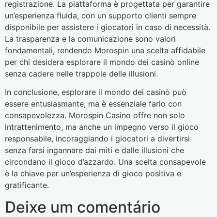
registrazione. La piattaforma è progettata per garantire
un’esperienza fluida, con un supporto clienti sempre
disponibile per assistere i giocatori in caso di necessità.
La trasparenza e la comunicazione sono valori
fondamentali, rendendo Morospin una scelta affidabile
per chi desidera esplorare il mondo dei casinò online
senza cadere nelle trappole delle illusioni.
In conclusione, esplorare il mondo dei casinò può
essere entusiasmante, ma è essenziale farlo con
consapevolezza. Morospin Casino offre non solo
intrattenimento, ma anche un impegno verso il gioco
responsabile, incoraggiando i giocatori a divertirsi
senza farsi ingannare dai miti e dalle illusioni che
circondano il gioco d’azzardo. Una scelta consapevole
è la chiave per un’esperienza di gioco positiva e
gratificante.
Deixe um comentário