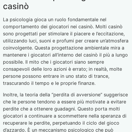
casinò
La psicologia gioca un ruolo fondamentale nel
comportamento dei giocatori nei casinò. Molti casinò
sono progettati per stimolare il piacere e l’eccitazione,
utilizzando luci, suoni e profumi per creare un’atmosfera
coinvolgente. Questa progettazione ambientale mira a
mantenere i giocatori all’interno del casinò il più a lungo
possibile. Il mito che i giocatori siano sempre
consapevoli delle loro azioni è errato; in realtà, molte
persone possono entrare in uno stato di trance,
trascurando il tempo e le proprie finanze.
Inoltre, la teoria della “perdita di avversione” suggerisce
che le persone tendono a essere più motivate a evitare
perdite che a ottenere guadagni. Questo porta molti
giocatori a continuare a scommettere nella speranza di
recuperare le perdite, perpetuando il ciclo del gioco
d’azzardo. È un meccanismo psicologico che può