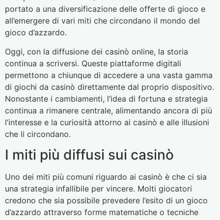
portato a una diversificazione delle offerte di gioco e
all’emergere di vari miti che circondano il mondo del
gioco d’azzardo.
Oggi, con la diffusione dei casinò online, la storia
continua a scriversi. Queste piattaforme digitali
permettono a chiunque di accedere a una vasta gamma
di giochi da casinò direttamente dal proprio dispositivo.
Nonostante i cambiamenti, l’idea di fortuna e strategia
continua a rimanere centrale, alimentando ancora di più
l’interesse e la curiosità attorno ai casinò e alle illusioni
che li circondano.
I miti più diffusi sui casinò
Uno dei miti più comuni riguardo ai casinò è che ci sia
una strategia infallibile per vincere. Molti giocatori
credono che sia possibile prevedere l’esito di un gioco
d’azzardo attraverso forme matematiche o tecniche