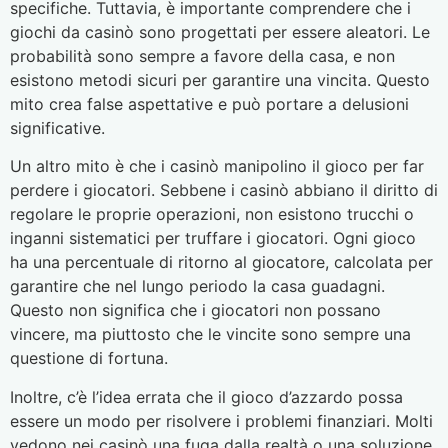
specifiche. Tuttavia, è importante comprendere che i
giochi da casinò sono progettati per essere aleatori. Le
probabilità sono sempre a favore della casa, e non
esistono metodi sicuri per garantire una vincita. Questo
mito crea false aspettative e può portare a delusioni
significative.
Un altro mito è che i casinò manipolino il gioco per far
perdere i giocatori. Sebbene i casinò abbiano il diritto di
regolare le proprie operazioni, non esistono trucchi o
inganni sistematici per truffare i giocatori. Ogni gioco
ha una percentuale di ritorno al giocatore, calcolata per
garantire che nel lungo periodo la casa guadagni.
Questo non significa che i giocatori non possano
vincere, ma piuttosto che le vincite sono sempre una
questione di fortuna.
Inoltre, c’è l’idea errata che il gioco d’azzardo possa
essere un modo per risolvere i problemi finanziari. Molti
vedono nei casinò una fuga dalla realtà o una soluzione