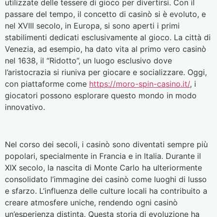
utilizzate delle tessere di gioco per divertirsi. Con il
passare del tempo, il concetto di casinò si è evoluto, e
nel XVIII secolo, in Europa, si sono aperti i primi
stabilimenti dedicati esclusivamente al gioco. La città di
Venezia, ad esempio, ha dato vita al primo vero casinò
nel 1638, il “Ridotto”, un luogo esclusivo dove
l’aristocrazia si riuniva per giocare e socializzare. Oggi,
con piattaforme come
https://moro-spin-casino.it/
, i
giocatori possono esplorare questo mondo in modo
innovativo.
Nel corso dei secoli, i casinò sono diventati sempre più
popolari, specialmente in Francia e in Italia. Durante il
XIX secolo, la nascita di Monte Carlo ha ulteriormente
consolidato l’immagine dei casinò come luoghi di lusso
e sfarzo. L’influenza delle culture locali ha contribuito a
creare atmosfere uniche, rendendo ogni casinò
un’esperienza distinta. Questa storia di evoluzione ha