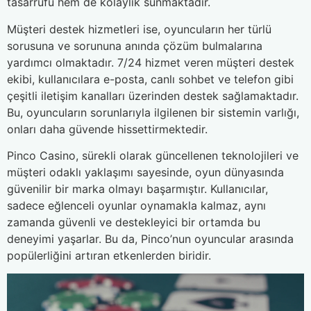
tasarrufu hem de kolaylık sunmaktadır.
Müşteri destek hizmetleri ise, oyuncuların her türlü
sorusuna ve sorununa anında çözüm bulmalarına
yardımcı olmaktadır. 7/24 hizmet veren müşteri destek
ekibi, kullanıcılara e-posta, canlı sohbet ve telefon gibi
çeşitli iletişim kanalları üzerinden destek sağlamaktadır.
Bu, oyuncuların sorunlarıyla ilgilenen bir sistemin varlığı,
onları daha güvende hissettirmektedir.
Pinco Casino, sürekli olarak güncellenen teknolojileri ve
müşteri odaklı yaklaşımı sayesinde, oyun dünyasında
güvenilir bir marka olmayı başarmıştır. Kullanıcılar,
sadece eğlenceli oyunlar oynamakla kalmaz, aynı
zamanda güvenli ve destekleyici bir ortamda bu
deneyimi yaşarlar. Bu da, Pinco’nun oyuncular arasında
popülerliğini artıran etkenlerden biridir.