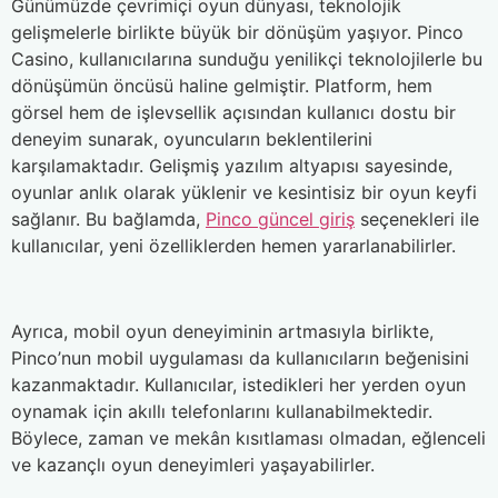
Günümüzde çevrimiçi oyun dünyası, teknolojik
gelişmelerle birlikte büyük bir dönüşüm yaşıyor. Pinco
Casino, kullanıcılarına sunduğu yenilikçi teknolojilerle bu
dönüşümün öncüsü haline gelmiştir. Platform, hem
görsel hem de işlevsellik açısından kullanıcı dostu bir
deneyim sunarak, oyuncuların beklentilerini
karşılamaktadır. Gelişmiş yazılım altyapısı sayesinde,
oyunlar anlık olarak yüklenir ve kesintisiz bir oyun keyfi
sağlanır. Bu bağlamda,
Pinco güncel giriş
seçenekleri ile
kullanıcılar, yeni özelliklerden hemen yararlanabilirler.
Ayrıca, mobil oyun deneyiminin artmasıyla birlikte,
Pinco’nun mobil uygulaması da kullanıcıların beğenisini
kazanmaktadır. Kullanıcılar, istedikleri her yerden oyun
oynamak için akıllı telefonlarını kullanabilmektedir.
Böylece, zaman ve mekân kısıtlaması olmadan, eğlenceli
ve kazançlı oyun deneyimleri yaşayabilirler.