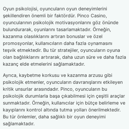
Oyun psikolojisi, oyuncuların oyun deneyimlerini
şekillendiren önemli bir faktördür. Pinco Casino,
oyuncularının psikolojik motivasyonlarını göz önünde
bulundurarak, oyunlarını tasarlamaktadır. Örneğin,
kazanma olasılıklarını artıran bonuslar ve özel
promosyonlar, kullanıcıların daha fazla oynamasını
teşvik etmektedir. Bu tür stratejiler, oyuncuların oyuna
olan bağlılıklarını artırarak, daha uzun süre ve daha fazla
kazanç elde etmelerini sağlamaktadır.
Ayrıca, kaybetme korkusu ve kazanma arzusu gibi
psikolojik etmenler, oyuncuların davranışlarını etkileyen
kritik unsurlar arasındadır. Pinco, oyuncuların bu
psikolojik durumlarla başa çıkabilmesi için çeşitli araçlar
sunmaktadır. Örneğin, kullanıcılar için bütçe belirleme ve
kayıplarını kontrol altında tutma yolları önerilmektedir.
Bu tür önlemler, daha sağlıklı bir oyun deneyimi
sağlamaktadır.