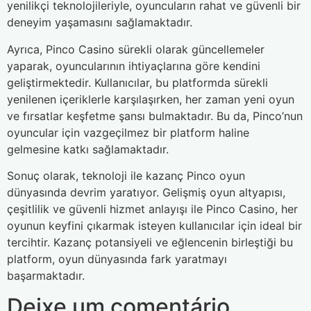
yenilikçi teknolojileriyle, oyuncuların rahat ve güvenli bir
deneyim yaşamasını sağlamaktadır.
Ayrıca, Pinco Casino sürekli olarak güncellemeler
yaparak, oyuncularının ihtiyaçlarına göre kendini
geliştirmektedir. Kullanıcılar, bu platformda sürekli
yenilenen içeriklerle karşılaşırken, her zaman yeni oyun
ve fırsatlar keşfetme şansı bulmaktadır. Bu da, Pinco’nun
oyuncular için vazgeçilmez bir platform haline
gelmesine katkı sağlamaktadır.
Sonuç olarak, teknoloji ile kazanç Pinco oyun
dünyasında devrim yaratıyor. Gelişmiş oyun altyapısı,
çeşitlilik ve güvenli hizmet anlayışı ile Pinco Casino, her
oyunun keyfini çıkarmak isteyen kullanıcılar için ideal bir
tercihtir. Kazanç potansiyeli ve eğlencenin birleştiği bu
platform, oyun dünyasında fark yaratmayı
başarmaktadır.
Deixe um comentário