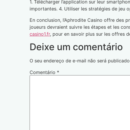
1. Télécharger l’application sur leur smartpho
importantes. 4. Utiliser les stratégies de jeu
En conclusion, l’Aphrodite Casino offre des p
joueurs devraient suivre les étapes et les con
casino1.fr
, pour en savoir plus sur les offres 
Deixe um comentário
O seu endereço de e-mail não será publicado
Comentário
*