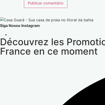
Siga Nosso Instagram
Découvrez les Promotio
France en ce moment