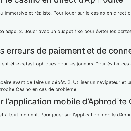
 immersive et réaliste. Pour jouer sur le casino en direct d
se edge. 2. Jouer avec un budget fixe pour éviter les pertes 
les erreurs de paiement et de conn
nt être catastrophiques pour les joueurs. Pour éviter ces er
caire avant de faire un dépôt. 2. Utiliser un navigateur et u
Aphrodite Casino en cas de problème.
r l’application mobile d’Aphrodite
t à tout moment. Pour jouer sur l’application mobile d’Aphro