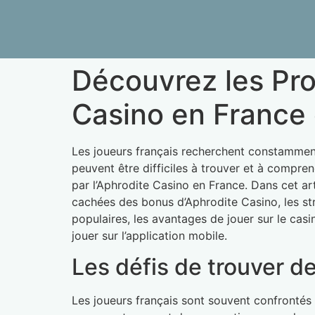
Découvrez les Pro
Casino en France
Les joueurs français recherchent constamment
peuvent être difficiles à trouver et à compr
par l’Aphrodite Casino en France. Dans cet art
cachées des bonus d’Aphrodite Casino, les str
populaires, les avantages de jouer sur le casi
jouer sur l’application mobile.
Les défis de trouver d
Les joueurs français sont souvent confrontés à