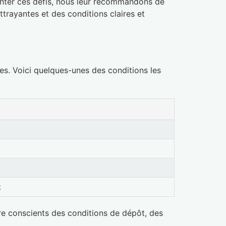
onter ces défis, nous leur recommandons de
ttrayantes et des conditions claires et
es. Voici quelques-unes des conditions les
k
être conscients des conditions de dépôt, des