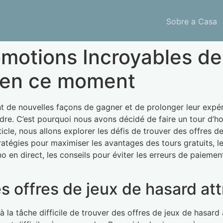
Sobre a Casa
motions Incroyables de 
 en ce moment
 de nouvelles façons de gagner et de prolonger leur expéri
endre. C’est pourquoi nous avons décidé de faire un tour d
icle, nous allons explorer les défis de trouver des offres d
atégies pour maximiser les avantages des tours gratuits, l
no en direct, les conseils pour éviter les erreurs de paieme
es offres de jeux de hasard at
 la tâche difficile de trouver des offres de jeux de hasard a