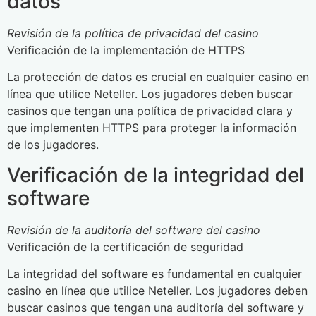
datos
Revisión de la política de privacidad del casino
Verificación de la implementación de HTTPS
La protección de datos es crucial en cualquier casino en
línea que utilice Neteller. Los jugadores deben buscar
casinos que tengan una política de privacidad clara y
que implementen HTTPS para proteger la información
de los jugadores.
Verificación de la integridad del
software
Revisión de la auditoría del software del casino
Verificación de la certificación de seguridad
La integridad del software es fundamental en cualquier
casino en línea que utilice Neteller. Los jugadores deben
buscar casinos que tengan una auditoría del software y