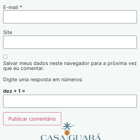
E-mail
*
Site
Salvar meus dados neste navegador para a próxima vez
que eu comentar.
Digite uma resposta em números:
dez + 1 =