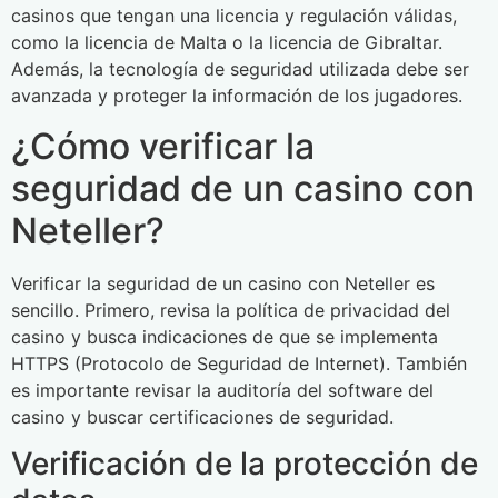
casinos que tengan una licencia y regulación válidas,
como la licencia de Malta o la licencia de Gibraltar.
Además, la tecnología de seguridad utilizada debe ser
avanzada y proteger la información de los jugadores.
¿Cómo verificar la
seguridad de un casino con
Neteller?
Verificar la seguridad de un casino con Neteller es
sencillo. Primero, revisa la política de privacidad del
casino y busca indicaciones de que se implementa
HTTPS (Protocolo de Seguridad de Internet). También
es importante revisar la auditoría del software del
casino y buscar certificaciones de seguridad.
Verificación de la protección de